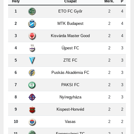
2
MTK Budapest
2
4
3
Kisvárda Master Good
2
4
4
Újpest FC
2
3
5
ZTE FC
2
3
6
Puskás Akadémia FC
2
3
7
PAKSI FC
2
3
8
Nyíregyháza
2
3
9
Kispest-Honvéd
2
2
10
Vasas
2
2
11
Ferencvárosi TC
2
1
12
DVSC
2
0