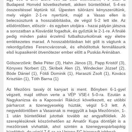
Budapest Honvéd következhetett, akiken büntetőkkel, 5-4-es
összesítéssel léptünk túl. Újpesten túlórázni kényszerültünk,
mely végén 2-1-re nyertünk, majd a Vasas ellen is
belecsúsztunk a hosszabbításba, de végül 5-2 lett ide. Az
elődöntőben, először - és egyben utoljára - hazai pályán játszva
a sorozatban a Kisvárdát fogadtuk, és győztük le 2-1-re. A finálé
pedig minden paksi érzelmű futballszurkolónak egy életre
emlékezetes marad. A hosszabbításban két gólt is vágtunk a
rekordgyőztes Ferencvárosnak, és elhódítottuk fennállásunk
első kupasikerét ötvenötezer ember előtt a Puskás Arénában.
Gólszerzőink: Beke Péter (3), Hahn János (3), Papp Kristóf (3),
Könyves Norbert (2), Skribek Alen (2), Windecker József (2),
Böde Dániel (1), Földi Dominik (1), Haraszti Zsolt (1), Kovács
Krisztián (1), Tóth Barna (1)
Az Mezőörs tavaly öt kanyart is ment. Bőnyben 6-1-gyel
végzett, majd otthon verte a VÉP VSE-t 5-0-ra. Ezután a
Nagykanizsa és a Kaposvári Rákóczi következett, ez utóbbi
párharcot a tizenegyesekig húzták, végül 5-3 lett. A
negyeddöntőben a Vasasnak is meggyűlt a baja Mezőörsön, 1-
1 után büntetőkkel jutottak tovább az angyalföldiek. Jó
szereplésüknek köszönhetően az Amatőr Kupa döntőjét is a
mezőörsiek vívhatták, ahol szintén a tizenegyespárbajokig
küzdöttek, de végül 7-6-ra az Unione FC bizonyult jobbnak.