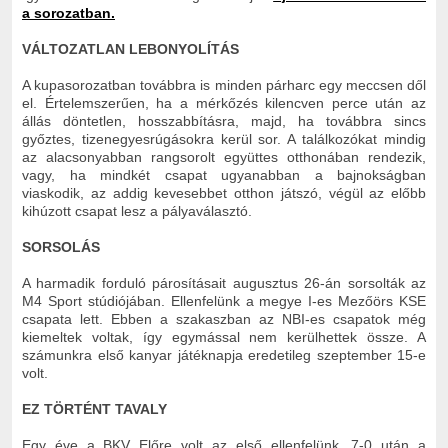
a sorozatban.
VÁLTOZATLAN LEBONYOLÍTÁS
A kupasorozatban továbbra is minden párharc egy meccsen dől
el. Értelemszerűen, ha a mérkőzés kilencven perce után az
állás döntetlen, hosszabbításra, majd, ha továbbra sincs
győztes, tizenegyesrúgásokra kerül sor. A találkozókat mindig
az alacsonyabban rangsorolt együttes otthonában rendezik,
vagy, ha mindkét csapat ugyanabban a bajnokságban
viaskodik, az addig kevesebbet otthon játszó, végül az előbb
kihúzott csapat lesz a pályaválasztó.
SORSOLÁS
A harmadik forduló párosításait augusztus 26-án sorsolták az
M4 Sport stúdiójában. Ellenfelünk a megye I-es Mezőörs KSE
csapata lett. Ebben a szakaszban az NBI-es csapatok még
kiemeltek voltak, így egymással nem kerülhettek össze. A
számunkra első kanyar játéknapja eredetileg szeptember 15-e
volt.
EZ TÖRTÉNT TAVALY
Egy éve a BKV Előre volt az első ellenfelünk, 7-0 után a