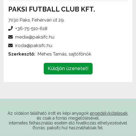
7030 Paks, Fehérvári út 29.
+36-75-510-618
media@paksifc.hu
iroda@paksifc.hu
Szerkesztő:
Méhes Tamás, sajtófőnök
Küldjön üzenetet!
Az oldalon található írott és képi anyagok
engedélykötelesek
,
és csak a forrás megjelölésével,
internetes felhasználás esetén élő hivatkozás elhelyezésével
(forrás: paksifc.hu) használhatóak fel.
Támogatóink