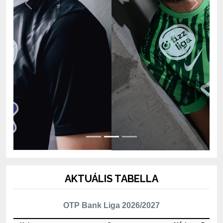
AKTUÁLIS TABELLA
OTP Bank Liga 2026/2027
Hely
Csapat
Mérk.
P
1
ETO FC Győr
2
4