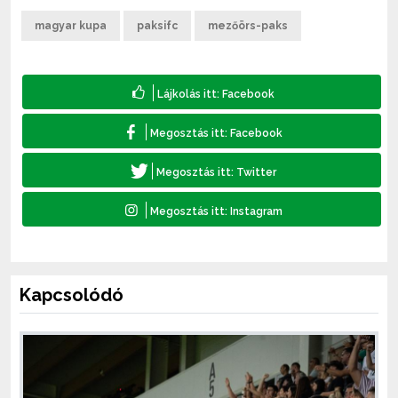
magyar kupa
paksifc
mezőörs-paks
Kapcsolódó