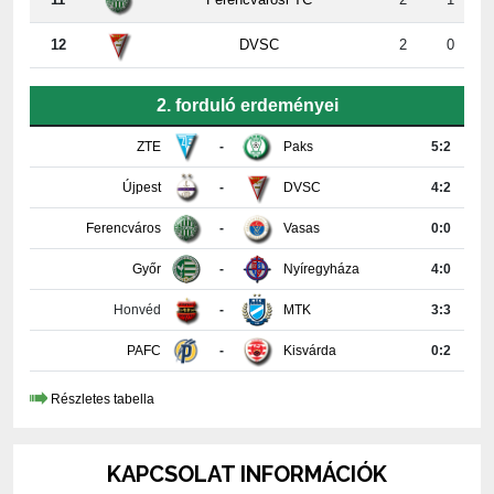
2. forduló erdeményei
ZTE
-
Paks
5:2
Újpest
-
DVSC
4:2
Ferencváros
-
Vasas
0:0
Győr
-
Nyíregyháza
4:0
Honvéd
-
MTK
3:3
PAFC
-
Kisvárda
0:2
Részletes tabella
KAPCSOLAT INFORMÁCIÓK
PAKSI FUTBALL CLUB KFT.