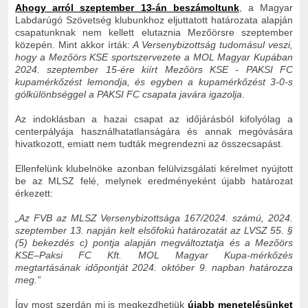
Ahogy arról szeptember 13-án beszámoltunk
, a Magyar
Labdarúgó Szövetség klubunkhoz eljuttatott határozata alapján
csapatunknak nem kellett elutaznia Mezőörsre szeptember
közepén. Mint akkor írták:
A Versenybizottság tudomásul veszi,
hogy a Mezőörs KSE sportszervezete a MOL Magyar Kupában
2024. szeptember 15-ére kiírt Mezőörs KSE - PAKSI FC
kupamérkőzést lemondja, és egyben a kupamérkőzést 3-0-s
gólkülönbséggel a PAKSI FC csapata javára igazolja
.
Az indoklásban a hazai csapat az időjárásból kifolyólag a
centerpályája használhatatlanságára és annak megóvására
hivatkozott, emiatt nem tudták megrendezni az összecsapást.
Ellenfelünk klubelnöke azonban felülvizsgálati kérelmet nyújtott
be az MLSZ felé, melynek eredményeként újabb határozat
érkezett:
„Az FVB az MLSZ Versenybizottsága 167/2024. számú, 2024.
szeptember 13. napján kelt elsőfokú határozatát az LVSZ 55. §
(5) bekezdés c) pontja alapján megváltoztatja és a Mezőörs
KSE–Paksi FC Kft. MOL Magyar Kupa-mérkőzés
megtartásának időpontját 2024. október 9. napban határozza
meg.”
Így most szerdán mi is megkezdhetjük
újabb menetelésünket