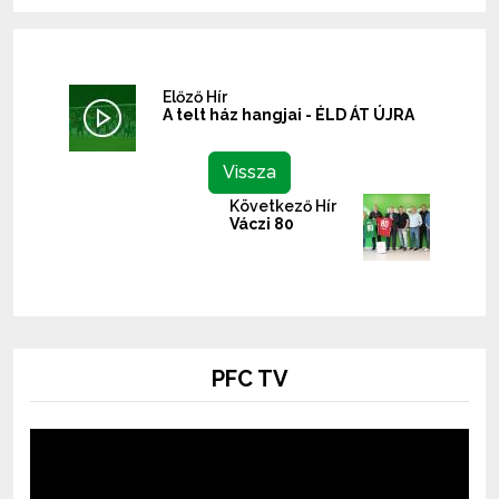
Előző Hír
A telt ház hangjai - ÉLD ÁT ÚJRA
Vissza
Következő Hír
Váczi 80
PFC TV