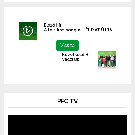
Előző Hír
A telt ház hangjai - ÉLD ÁT ÚJRA
Vissza
Következő Hír
Váczi 80
PFC TV