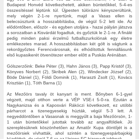
Budapest Honvéd következhetett, akiken büntetőkkel, 5-4-es
összesítéssel léptünk túl. Újpesten túlórázni kényszerültünk,
mely végén 2-1-re nyertünk, majd a Vasas ellen is
belecsúsztunk a hosszabbításba, de végül 5-2 lett ide. Az
elődöntőben, először - és egyben utoljára - hazai pályán játszva
a sorozatban a Kisvárdát fogadtuk, és győztük le 2-1-re. A finálé
pedig minden paksi érzelmű futballszurkolónak egy életre
emlékezetes marad. A hosszabbításban két gólt is vágtunk a
rekordgyőztes Ferencvárosnak, és elhódítottuk fennállásunk
első kupasikerét ötvenötezer ember előtt a Puskás Arénában.
Gólszerzőink: Beke Péter (3), Hahn János (3), Papp Kristóf (3),
Könyves Norbert (2), Skribek Alen (2), Windecker József (2),
Böde Dániel (1), Földi Dominik (1), Haraszti Zsolt (1), Kovács
Krisztián (1), Tóth Barna (1)
Az Mezőörs tavaly öt kanyart is ment. Bőnyben 6-1-gyel
végzett, majd otthon verte a VÉP VSE-t 5-0-ra. Ezután a
Nagykanizsa és a Kaposvári Rákóczi következett, ez utóbbi
párharcot a tizenegyesekig húzták, végül 5-3 lett. A
negyeddöntőben a Vasasnak is meggyűlt a baja Mezőörsön, 1-
1 után büntetőkkel jutottak tovább az angyalföldiek. Jó
szereplésüknek köszönhetően az Amatőr Kupa döntőjét is a
mezőörsiek vívhatták, ahol szintén a tizenegyespárbajokig
küzdöttek, de végül 7-6-ra az Unione FC bizonyult jobbnak.