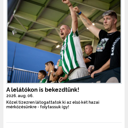
A lelátókon is bekezdtünk!
2026. aug. 06.
Közel tízezren látogattatok ki az első két hazai
mérkőzésünkre - folytassuk így!