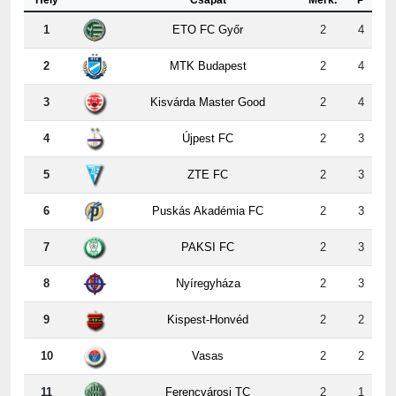
2
MTK Budapest
2
4
3
Kisvárda Master Good
2
4
4
Újpest FC
2
3
5
ZTE FC
2
3
6
Puskás Akadémia FC
2
3
7
PAKSI FC
2
3
8
Nyíregyháza
2
3
9
Kispest-Honvéd
2
2
10
Vasas
2
2
11
Ferencvárosi TC
2
1
12
DVSC
2
0