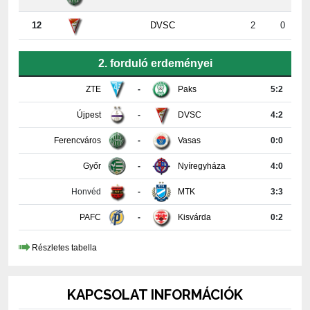
2. forduló erdeményei
ZTE
-
Paks
5:2
Újpest
-
DVSC
4:2
Ferencváros
-
Vasas
0:0
Győr
-
Nyíregyháza
4:0
Honvéd
-
MTK
3:3
PAFC
-
Kisvárda
0:2
Részletes tabella
KAPCSOLAT INFORMÁCIÓK
PAKSI FUTBALL CLUB KFT.