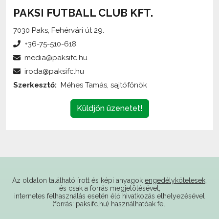
7030 Paks, Fehérvári út 29.
+36-75-510-618
media@paksifc.hu
iroda@paksifc.hu
Szerkesztő:
Méhes Tamás, sajtófőnök
Küldjön üzenetet!
Az oldalon található írott és képi anyagok
engedélykötelesek
,
és csak a forrás megjelölésével,
internetes felhasználás esetén élő hivatkozás elhelyezésével
(forrás: paksifc.hu) használhatóak fel.
Támogatóink