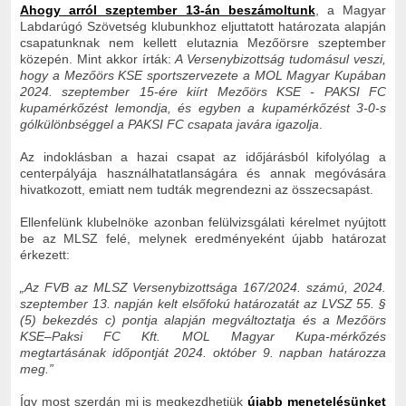
Ahogy arról szeptember 13-án beszámoltunk
, a Magyar
Labdarúgó Szövetség klubunkhoz eljuttatott határozata alapján
csapatunknak nem kellett elutaznia Mezőörsre szeptember
közepén. Mint akkor írták:
A Versenybizottság tudomásul veszi,
hogy a Mezőörs KSE sportszervezete a MOL Magyar Kupában
2024. szeptember 15-ére kiírt Mezőörs KSE - PAKSI FC
kupamérkőzést lemondja, és egyben a kupamérkőzést 3-0-s
gólkülönbséggel a PAKSI FC csapata javára igazolja
.
Az indoklásban a hazai csapat az időjárásból kifolyólag a
centerpályája használhatatlanságára és annak megóvására
hivatkozott, emiatt nem tudták megrendezni az összecsapást.
Ellenfelünk klubelnöke azonban felülvizsgálati kérelmet nyújtott
be az MLSZ felé, melynek eredményeként újabb határozat
érkezett:
„Az FVB az MLSZ Versenybizottsága 167/2024. számú, 2024.
szeptember 13. napján kelt elsőfokú határozatát az LVSZ 55. §
(5) bekezdés c) pontja alapján megváltoztatja és a Mezőörs
KSE–Paksi FC Kft. MOL Magyar Kupa-mérkőzés
megtartásának időpontját 2024. október 9. napban határozza
meg.”
Így most szerdán mi is megkezdhetjük
újabb menetelésünket