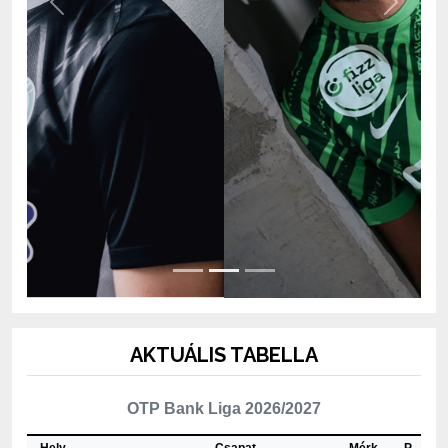
AKTUÁLIS TABELLA
OTP Bank Liga 2026/2027
Hely
Csapat
Mérk.
P
1
ETO FC Győr
2
4