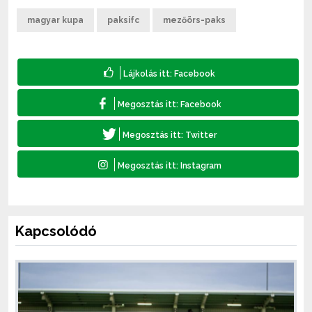
magyar kupa
paksifc
mezőörs-paks
Kapcsolódó