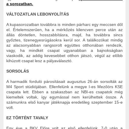
a sorozatban.
VÁLTOZATLAN LEBONYOLÍTÁS
A kupasorozatban továbbra is minden párharc egy meccsen dől
el. Értelemszerűen, ha a mérkőzés kilencven perce után az
állás döntetlen, hosszabbításra, majd, ha továbbra sincs
győztes, tizenegyesrúgásokra kerül sor. A találkozókat mindig
az alacsonyabban rangsorolt együttes otthonában rendezik,
vagy, ha mindkét csapat ugyanabban a bajnokságban
viaskodik, az addig kevesebbet otthon játszó, végül az előbb
kihúzott csapat lesz a pályaválasztó.
SORSOLÁS
A harmadik forduló párosításait augusztus 26-án sorsolták az
M4 Sport stúdiójában. Ellenfelünk a megye I-es Mezőörs KSE
csapata lett. Ebben a szakaszban az NBI-es csapatok még
kiemeltek voltak, így egymással nem kerülhettek össze. A
számunkra első kanyar játéknapja eredetileg szeptember 15-e
volt.
EZ TÖRTÉNT TAVALY
Egy éve a BKV Előre volt az első ellenfelünk, 7-0 után a