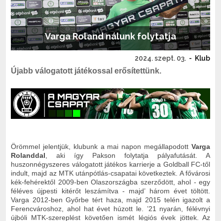
Varga Roland nálunk folytatja
2024. szept. 03.
-
Klub
Újabb válogatott játékossal erősítettünk.
Örömmel jelentjük, klubunk a mai napon megállapodott
Varga
Rolanddal
, aki így Pakson folytatja pályafutását. A
huszonnégyszeres válogatott játékos karrierje a Goldball FC-től
indult, majd az MTK utánpótlás-csapatai következtek. A fővárosi
kék-fehérektől 2009-ben Olaszországba szerződött, ahol - egy
féléves újpesti kitérőt leszámítva - majd’ három évet töltött.
Varga 2012-ben Győrbe tért haza, majd 2015 telén igazolt a
Ferencvároshoz, ahol hat évet húzott le. ’21 nyarán, félévnyi
újbóli MTK-szereplést követően ismét légiós évek jöttek. Az