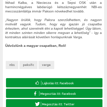
Ittihad Kalba, a Nieciecza és a Sepsi OSK után a
harmincnégyéves labdarúgó kétszáznegyvenhét NBI-es
meccsszámlálója immár Pakson növekedhet tovább.
„Nagyon örülök, hogy Paksra szerződhettem, és nagyon
motivált vagyok. Tudom, hogy egy igazán jó csapatba
érkeztem, ahol szeretnék élni a kapott lehetőséggel. Úgy látom,
itt minden szinten minden sikerre megvan a lehetőség”
- így a
kontraktus aláírását követően honlapunknak Varga.
Üdvözlünk a magyar csapatban, Roli!
nb1
paksifc
varga