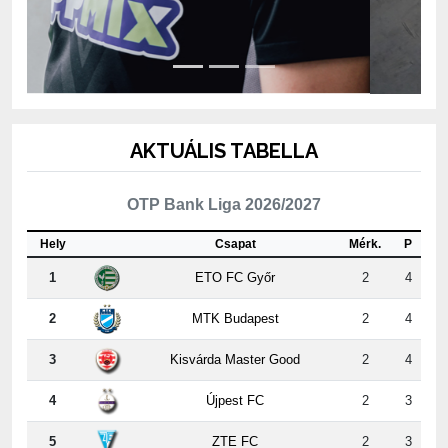
AKTUÁLIS TABELLA
OTP Bank Liga 2026/2027
Hely
Csapat
Mérk.
P
1
ETO FC Győr
2
4
2
MTK Budapest
2
4
3
Kisvárda Master Good
2
4
4
Újpest FC
2
3
5
ZTE FC
2
3
6
Puskás Akadémia FC
2
3