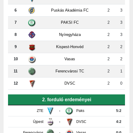
7
PAKSI FC
2
3
8
Nyíregyháza
2
3
9
Kispest-Honvéd
2
2
10
Vasas
2
2
11
Ferencvárosi TC
2
1
12
DVSC
2
0
2. forduló erdeményei
ZTE
-
Paks
5:2
Újpest
-
DVSC
4:2
Ferencváros
-
Vasas
0:0
Győr
-
Nyíregyháza
4:0