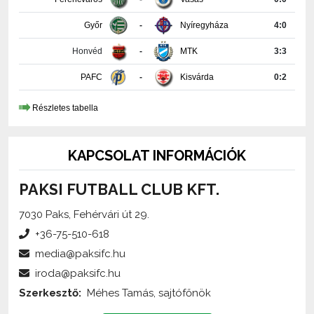
Honvéd
-
MTK
3:3
PAFC
-
Kisvárda
0:2
Részletes tabella
KAPCSOLAT INFORMÁCIÓK
PAKSI FUTBALL CLUB KFT.
7030 Paks, Fehérvári út 29.
+36-75-510-618
media@paksifc.hu
iroda@paksifc.hu
Szerkesztő:
Méhes Tamás, sajtófőnök
Küldjön üzenetet!