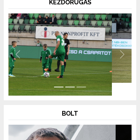
KEZDŐRÚGÁS
Previous
Next
BOLT