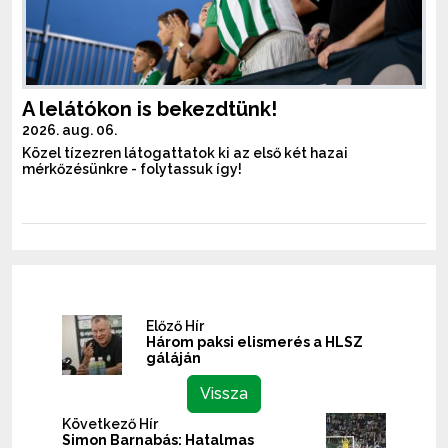
A lelátókon is bekezdtünk!
2026. aug. 06.
Közel tízezren látogattatok ki az első két hazai
mérkőzésünkre - folytassuk így!
Előző Hír
Három paksi elismerés a HLSZ
gáláján
Vissza
Következő Hír
Simon Barnabás: Hatalmas