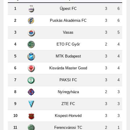
2
Puskás Akadémia FC
3
6
3
Vasas
3
5
4
ETO FC Győr
2
4
5
MTK Budapest
3
4
6
Kisvárda Master Good
3
4
7
PAKSI FC
3
4
8
Nyíregyháza
2
3
9
ZTE FC
3
3
10
Kispest-Honvéd
3
3
11
Ferencvárosi TC
2
1
12
DVSC
2
0