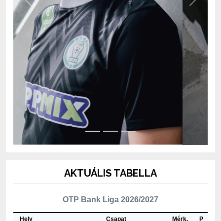
AKTUÁLIS TABELLA
OTP Bank Liga 2026/2027
Hely
Csapat
Mérk.
P
1
Újpest FC
3
6