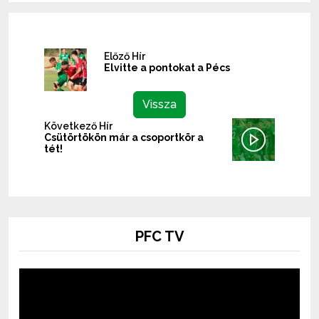
Előző Hír
Elvitte a pontokat a Pécs
Vissza
Következő Hír
Csütörtökön már a csoportkör a
tét!
PFC TV