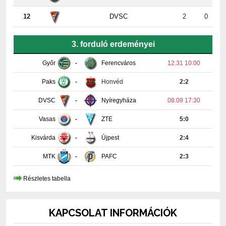
3. forduló erdeményei
Győr
-
Ferencváros
12.31 10:00
Paks
-
Honvéd
2:2
DVSC
-
Nyíregyháza
08.09 17:30
Vasas
-
ZTE
5:0
Kisvárda
-
Újpest
2:4
MTK
-
PAFC
2:3
Részletes tabella
KAPCSOLAT INFORMÁCIÓK
PAKSI FUTBALL CLUB KFT.