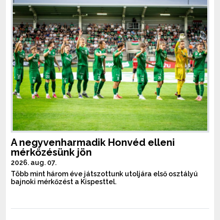
A negyvenharmadik Honvéd elleni
mérkőzésünk jön
2026. aug. 07.
Több mint három éve játszottunk utoljára első osztályú
bajnoki mérkőzést a Kispesttel.