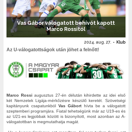
Vas Gábor válogatott behívót kapott
Marco Rossitól
2024. aug. 27.
-
Klub
Az U-válogatottságok után jöhet a felnőtt!
Marco Rossi
augusztus 27-én délután kihirdette az idei első
két Nemzetek Ligája-mérkőzésre készülő keretét. Szövetségi
kapitányunk csapatunkból
Vas Gábort
hívta be a válogatott
szeptemberi programjára. Fiatal tehetségünk már az U19-es és
az U21-es legjobbak között is bizonyított, most azonban az A-
válogatottban is megmutathatja magát.