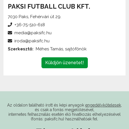
7030 Paks, Fehérvári út 29.
+36-75-510-618
media@paksifc.hu
iroda@paksifc.hu
Szerkesztő:
Méhes Tamás, sajtófőnök
Küldjön üzenetet!
Az oldalon található írott és képi anyagok
engedélykötelesek
,
és csak a forrás megjelölésével,
internetes felhasználás esetén élő hivatkozás elhelyezésével
(forrás: paksifc.hu) használhatóak fel.
Támogatóink