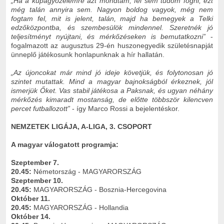
„Ha a kupagyőzelemre azt mondtam, fel sem tudom fogni, ezt
még talán annyira sem. Nagyon boldog vagyok, még nem
fogtam fel, mit is jelent, talán, majd ha bemegyek a Telki
edzőközpontba, és szembesülök mindennel. Szeretnék jó
teljesítményt nyújtani, és mérkőzéseken is bemutatkozni”
-
fogalmazott az augusztus 29-én huszonegyedik születésnapját
ünneplő játékosunk honlapunknak a hír hallatán.
„Az újoncokat már mind jó ideje követjük, és folytonosan jó
szintet mutattak. Mind a magyar bajnokságból érkeznek, jól
ismerjük Őket. Vas stabil játékosa a Paksnak, és ugyan néhány
mérkőzés kimaradt mostanság, de előtte többször kilencven
percet futballozott”
- így Marco Rossi a bejelentéskor.
NEMZETEK LIGÁJA, A-LIGA, 3. CSOPORT
A magyar válogatott programja:
Szeptember 7.
20.45:
Németország - MAGYARORSZÁG
Szeptember 10.
20.45:
MAGYARORSZÁG - Bosznia-Hercegovina
Október 11.
20.45:
MAGYARORSZÁG - Hollandia
Október 14.