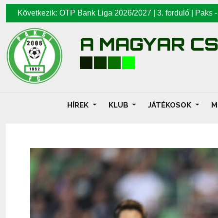
Következik: OTP Bank Liga 2026/2027 | 3. forduló |
Paks
A MAGYAR C
HÍREK
KLUB
JÁTÉKOSOK
M