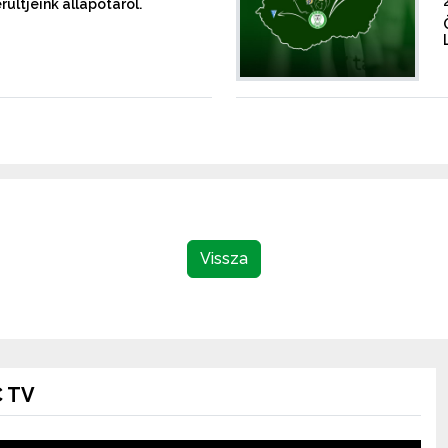
rültjeink állapotáról.
Vissza
 TV