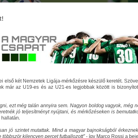
t!
dei első két Nemzetek Ligája-mérkőzésre készülő keretét. Szöv
ünk már az U19-es és az U21-es legjobbak között is bizonyíto
ni, ezt még talán annyira sem. Nagyon boldog vagyok, még nem 
etnék jó teljesítményt nyújtani, és mérkőzéseken is bemutatk
hallatán.
osan jó szintet mutattak. Mind a magyar bajnokságból érkeznek,
többször kilencven percet futballozott”
- így Marco Rossi a bej