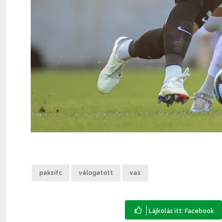
paksifc
válogatott
vas