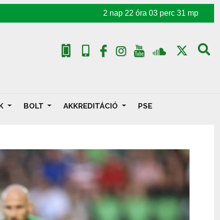
2
nap
22
óra
03
perc
29
mp
AK
BOLT
AKKREDITÁCIÓ
PSE