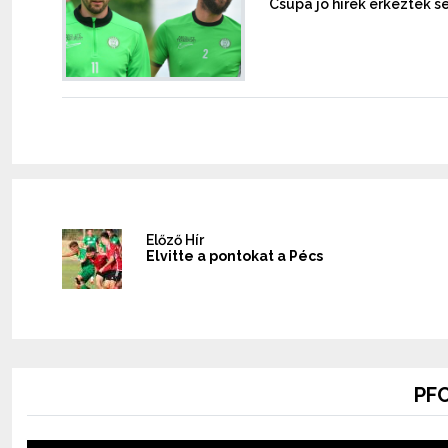
Csupa jó hírek érkeztek sé
Előző Hír
Elvitte a pontokat a Pécs
PFC