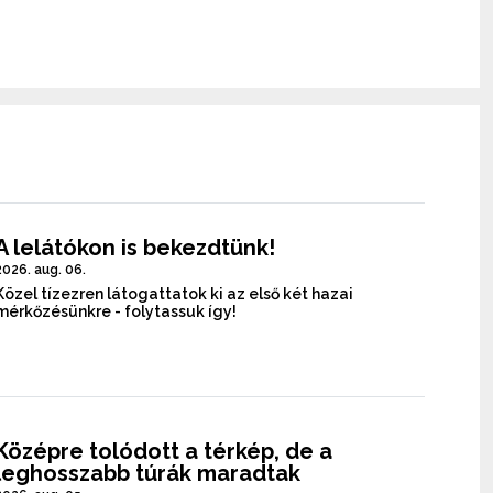
A lelátókon is bekezdtünk!
2026. aug. 06.
Közel tízezren látogattatok ki az első két hazai
mérkőzésünkre - folytassuk így!
Középre tolódott a térkép, de a
leghosszabb túrák maradtak