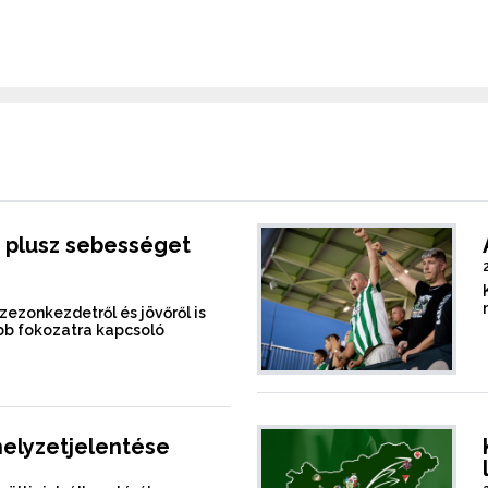
 plusz sebességet
szezonkezdetről és jövőről is
b fokozatra kapcsoló
helyzetjelentése