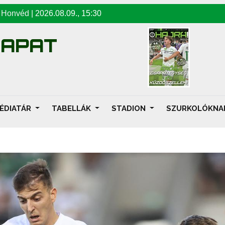
-
Honvéd
|
2026.08.09
.,
15:30
SAPAT
ÉDIATÁR
TABELLÁK
STADION
SZURKOLÓKN