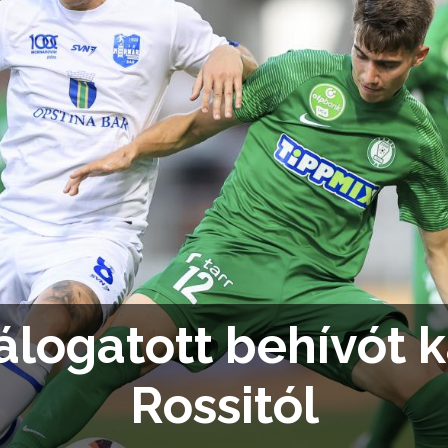
álogatott behívót 
Rossitól