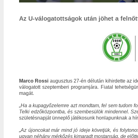
Az U-válogatottságok után jöhet a felnőt
Marco Rossi
augusztus 27-én délután kihirdette az i
válogatott szeptemberi programjára. Fiatal tehetség
magát.
„Ha a kupagyőzelemre azt mondtam, fel sem tudom fog
Telki edzőközpontba, és szembesülök mindennel. Szer
születésnapját ünneplő játékosunk honlapunknak a hír 
„Az újoncokat már mind jó ideje követjük, és folyton
ugyan néhány mérkőzés kimaradt mostanság, de előtte 