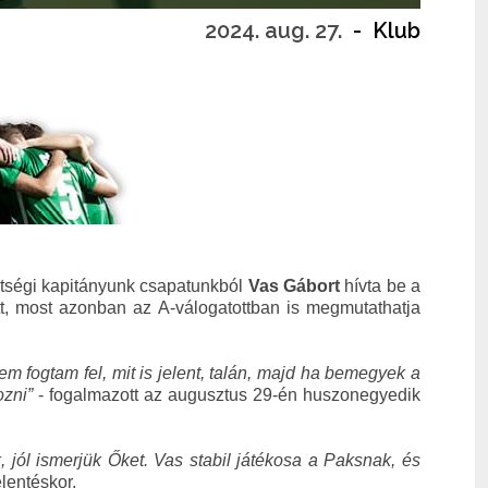
2024. aug. 27.
-
Klub
etségi kapitányunk csapatunkból
Vas Gábort
hívta be a
tt, most azonban az A-válogatottban is megmutathatja
fogtam fel, mit is jelent, talán, majd ha bemegyek a
ozni”
- fogalmazott az augusztus 29-én huszonegyedik
 jól ismerjük Őket. Vas stabil játékosa a Paksnak, és
elentéskor.