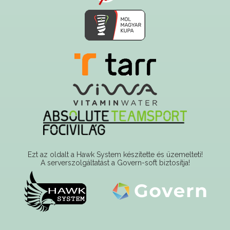
Ezt az oldalt a Hawk System készítette és üzemelteti!
A serverszolgáltatást a Govern-soft biztosítja!