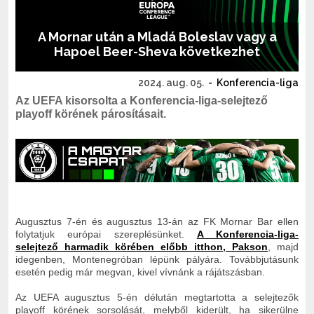
A Mornar után a Mladá Boleslav vagy a
Hapoel Beer-Sheva következhet
2024. aug. 05.
-
Konferencia-liga
Az UEFA kisorsolta a Konferencia-liga-selejtező
playoff körének párosításait.
Augusztus 7-én és augusztus 13-án az FK Mornar Bar ellen
folytatjuk európai szereplésünket.
A Konferencia-liga-
selejtező harmadik körében előbb itthon, Pakson
, majd
idegenben, Montenegróban lépünk pályára. Továbbjutásunk
esetén pedig már megvan, kivel vívnánk a rájátszásban.
Az UEFA augusztus 5-én délután megtartotta a selejtezők
playoff körének sorsolását, melyből kiderült, ha sikerülne