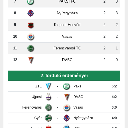
8
Nyíregyháza
2
3
9
Kispest-Honvéd
2
2
10
Vasas
2
2
11
Ferencvárosi TC
2
1
12
DVSC
2
0
2. forduló erdeményei
ZTE
-
Paks
5:2
Újpest
-
DVSC
4:2
Ferencváros
-
Vasas
0:0
Győr
-
Nyíregyháza
4:0
Honvéd
-
MTK
3:3
PAFC
-
Kisvárda
0:2