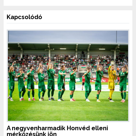
Kapcsolódó
A negyvenharmadik Honvéd elleni
mérkőzésünk jön