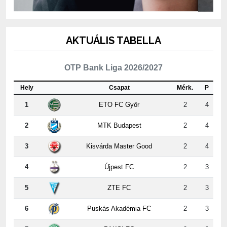
AKTUÁLIS TABELLA
OTP Bank Liga 2026/2027
Hely
Csapat
Mérk.
P
1
ETO FC Győr
2
4
2
MTK Budapest
2
4
3
Kisvárda Master Good
2
4
4
Újpest FC
2
3
5
ZTE FC
2
3
6
Puskás Akadémia FC
2
3
7
PAKSI FC
2
3