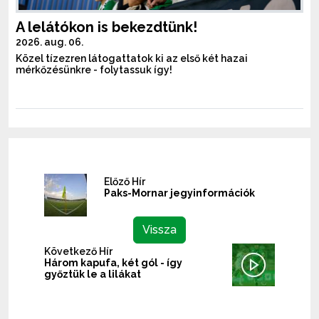
A lelátókon is bekezdtünk!
2026. aug. 06.
Közel tízezren látogattatok ki az első két hazai
mérkőzésünkre - folytassuk így!
Előző Hír
Paks-Mornar jegyinformációk
Vissza
Következő Hír
Három kapufa, két gól - így
győztük le a lilákat