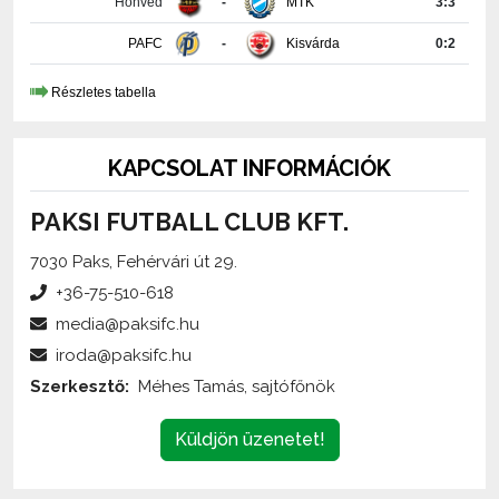
Részletes tabella
KAPCSOLAT INFORMÁCIÓK
PAKSI FUTBALL CLUB KFT.
7030 Paks, Fehérvári út 29.
+36-75-510-618
media@paksifc.hu
iroda@paksifc.hu
Szerkesztő:
Méhes Tamás, sajtófőnök
Küldjön üzenetet!