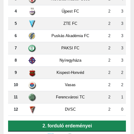
5
ZTE FC
2
3
6
Puskás Akadémia FC
2
3
7
PAKSI FC
2
3
8
Nyíregyháza
2
3
9
Kispest-Honvéd
2
2
10
Vasas
2
2
11
Ferencvárosi TC
2
1
12
DVSC
2
0
2. forduló erdeményei
ZTE
-
Paks
5:2