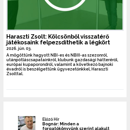
Haraszti Zsolt: Kölcsönből visszatérő
játékosaink felpezsdíthetik a légkört
2026. jún. 03.
A mögöttünk hagyott NBI-es és NBIII-as szezonról,
utánpótláscsapatainkról, klubunk gazdasági hátteréről,
európai kupaporondról, valamint a következő bajnoki
évadról is beszélgettünk ügyvezetőnkkel, Haraszti
Zsolttal.
Előző Hír
Bognár: Minden a
forgatókönyvünk szerint alakult