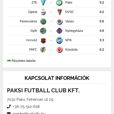
Újpest
-
DVSC
4:2
Ferencváros
-
Vasas
0:0
Győr
-
Nyíregyháza
4:0
Honvéd
-
MTK
3:3
PAFC
-
Kisvárda
0:2
Részletes tabella
KAPCSOLAT INFORMÁCIÓK
PAKSI FUTBALL CLUB KFT.
7030 Paks, Fehérvári út 29.
+36-75-510-618
media@paksifc.hu
iroda@paksifc.hu