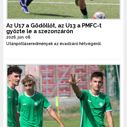
Az U17 a Gödöllőt, az U13 a PMFC-t
győzte le a szezonzárón
2026. jún. 08.
Utánpótláseredmények az évadzáró hétvégéről.