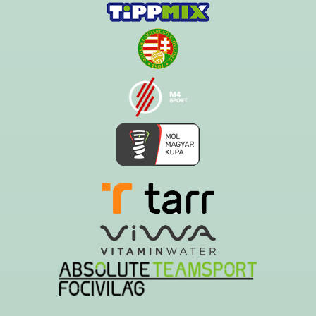
Ezt az oldalt a Hawk System készítette és üzemelteti!
A serverszolgáltatást a Govern-soft biztosítja!