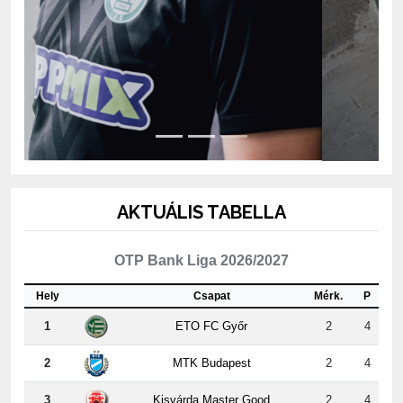
AKTUÁLIS TABELLA
OTP Bank Liga 2026/2027
Hely
Csapat
Mérk.
P
1
ETO FC Győr
2
4
2
MTK Budapest
2
4
3
Kisvárda Master Good
2
4
4
Újpest FC
2
3