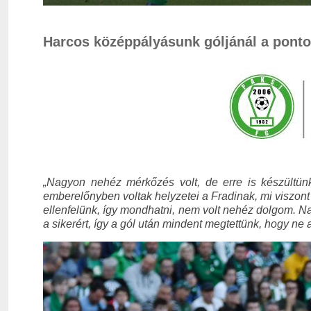
Harcos középpályásunk góljánál a pontos
„Nagyon nehéz mérkőzés volt, de erre is készültün
emberelőnyben voltak helyzetei a Fradinak, mi viszont
ellenfelünk, így mondhatni, nem volt nehéz dolgom. N
a sikerért, így a gól után mindent megtettünk, hogy ne 