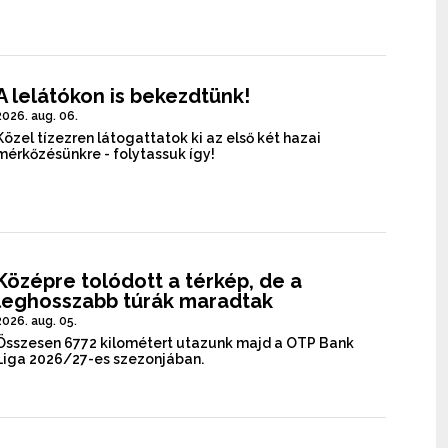
A lelátókon is bekezdtünk!
2026. aug. 06.
Közel tízezren látogattatok ki az első két hazai
mérkőzésünkre - folytassuk így!
Középre tolódott a térkép, de a
leghosszabb túrák maradtak
2026. aug. 05.
Összesen 6772 kilométert utazunk majd a OTP Bank
Liga 2026/27-es szezonjában.