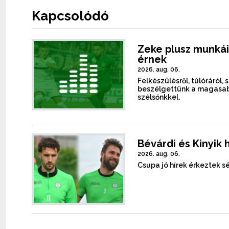
Kapcsolódó
Zeke plusz munkái
érnek
2026. aug. 06.
Felkészülésről, túlóráról, 
beszélgettünk a magasab
szélsőnkkel.
Bévárdi és Kinyik 
2026. aug. 06.
Csupa jó hírek érkeztek sé