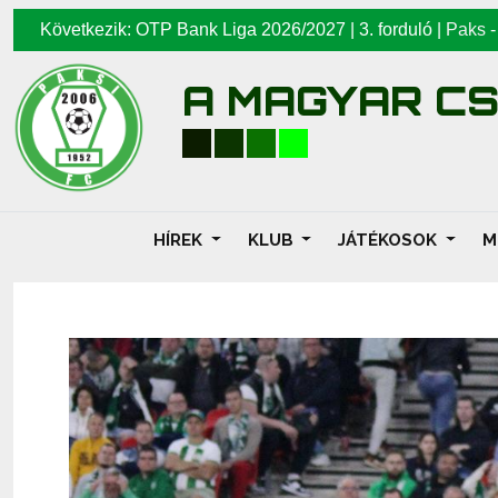
Következik: OTP Bank Liga 2026/2027 | 3. forduló |
Paks
A MAGYAR C
HÍREK
KLUB
JÁTÉKOSOK
M