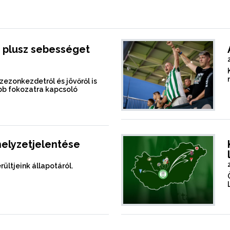
 plusz sebességet
szezonkezdetről és jövőről is
b fokozatra kapcsoló
helyzetjelentése
rültjeink állapotáról.