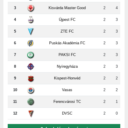
3
Kisvárda Master Good
2
4
4
Újpest FC
2
3
5
ZTE FC
2
3
6
Puskás Akadémia FC
2
3
7
PAKSI FC
2
3
8
Nyíregyháza
2
3
9
Kispest-Honvéd
2
2
10
Vasas
2
2
11
Ferencvárosi TC
2
1
12
DVSC
2
0