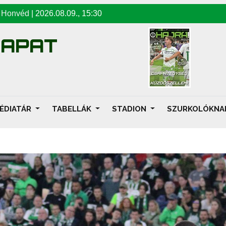
-
Honvéd
|
2026.08.09
.,
15:30
SAPAT
ÉDIATÁR
TABELLÁK
STADION
SZURKOLÓKN