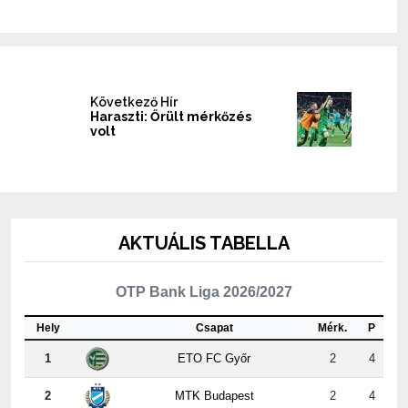
Következő Hír
Haraszti: Őrült mérkőzés
volt
AKTUÁLIS TABELLA
OTP Bank Liga 2026/2027
Hely
Csapat
Mérk.
P
1
ETO FC Győr
2
4
2
MTK Budapest
2
4