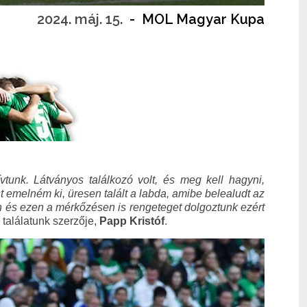
2024. máj. 15.
-
MOL Magyar Kupa
unk. Látványos találkozó volt, és meg kell hagyni,
 emelném ki, üresen talált a labda, amibe belealudt az
n és ezen a mérkőzésen is rengeteget dolgoztunk ezért
 találatunk szerzője,
Papp Kristóf
.