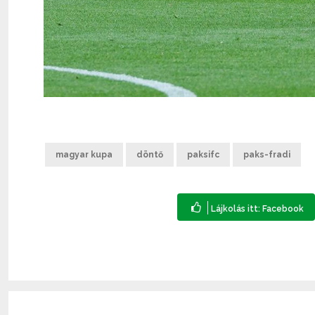
magyar kupa
döntő
paksifc
paks-fradi