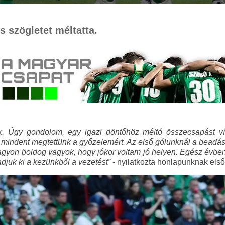
 szögletet méltatta.
k. Úgy gondolom, egy igazi döntőhöz méltó összecsapást vívt
 mindent megtettünk a győzelemért. Az első gólunknál a beadást
agyon boldog vagyok, hogy jókor voltam jó helyen. Egész évbe
adjuk ki a kezünkből a vezetést”
- nyilatkozta honlapunknak első