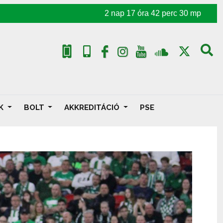
2
nap
17
óra
42
perc
28
mp
AK
BOLT
AKKREDITÁCIÓ
PSE