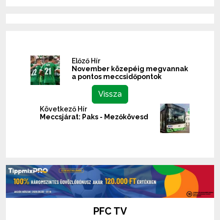
Előző Hír
November közepéig megvannak
a pontos meccsidőpontok
Vissza
Következő Hír
Meccsjárat: Paks - Mezőkövesd
PFC TV