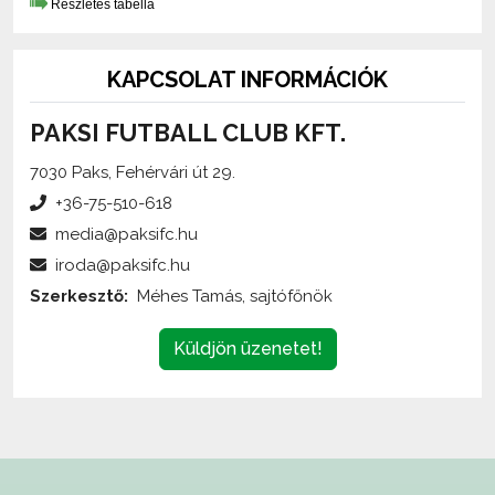
KAPCSOLAT INFORMÁCIÓK
PAKSI FUTBALL CLUB KFT.
7030 Paks, Fehérvári út 29.
+36-75-510-618
media@paksifc.hu
iroda@paksifc.hu
Szerkesztő:
Méhes Tamás, sajtófőnök
Küldjön üzenetet!
Az oldalon található írott és képi anyagok
engedélykötelesek
,
és csak a forrás megjelölésével,