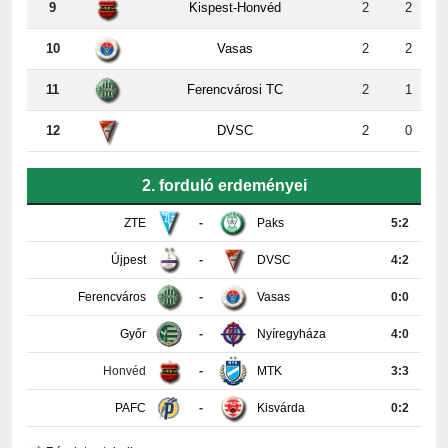
10
Vasas
2
2
11
Ferencvárosi TC
2
1
12
DVSC
2
0
2. forduló erdeményei
ZTE
-
Paks
5:2
Újpest
-
DVSC
4:2
Ferencváros
-
Vasas
0:0
Győr
-
Nyíregyháza
4:0
Honvéd
-
MTK
3:3
PAFC
-
Kisvárda
0:2
Részletes tabella