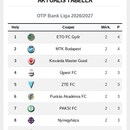
OTP Bank Liga 2026/2027
Hely
Csapat
Mérk.
P
1
ETO FC Győr
2
4
2
MTK Budapest
2
4
3
Kisvárda Master Good
2
4
4
Újpest FC
2
3
5
ZTE FC
2
3
6
Puskás Akadémia FC
2
3
7
PAKSI FC
2
3
8
Nyíregyháza
2
3
9
Kispest-Honvéd
2
2