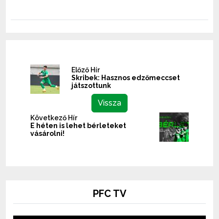
Előző Hír
Skribek: Hasznos edzőmeccset
játszottunk
Vissza
Következő Hír
E héten is lehet bérleteket
vásárolni!
PFC TV