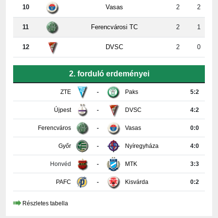
11
Ferencvárosi TC
2
1
12
DVSC
2
0
2. forduló erdeményei
ZTE
-
Paks
5:2
Újpest
-
DVSC
4:2
Ferencváros
-
Vasas
0:0
Győr
-
Nyíregyháza
4:0
Honvéd
-
MTK
3:3
PAFC
-
Kisvárda
0:2
Részletes tabella
KAPCSOLAT INFORMÁCIÓK