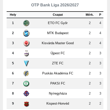
Hely
Csapat
Mérk.
P
1
ETO FC Győr
2
4
2
MTK Budapest
2
4
3
Kisvárda Master Good
2
4
4
Újpest FC
2
3
5
ZTE FC
2
3
6
Puskás Akadémia FC
2
3
7
PAKSI FC
2
3
8
Nyíregyháza
2
3
9
Kispest-Honvéd
2
2
10
Vasas
2
2