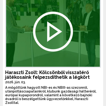
Haraszti Zsolt: Kölcsönből visszatérő
játékosaink felpezsdíthetik a légkört
2026. jún. 03.
A mögöttünk hagyott NBI-es és NBIII-as szezonról,
utánpótláscsapatainkról, klubunk gazdasági hátteréről,
európai kupaporondról, valamint a következő bajnoki
évadról is beszélgettünk ügyvezetőnkkel, Haraszti
Zsolttal.