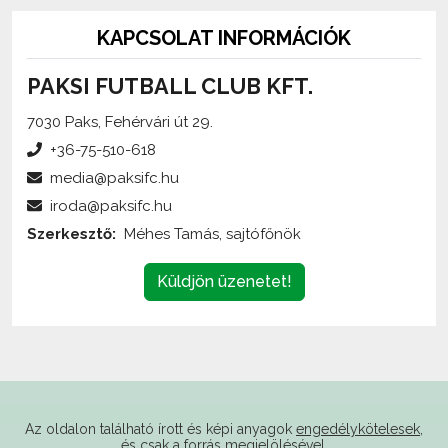
PAKSI FUTBALL CLUB KFT.
7030 Paks, Fehérvári út 29.
+36-75-510-618
media@paksifc.hu
iroda@paksifc.hu
Szerkesztő:
Méhes Tamás, sajtófőnök
Küldjön üzenetet!
Az oldalon található írott és képi anyagok
engedélykötelesek
,
és csak a forrás megjelölésével,
internetes felhasználás esetén élő hivatkozás elhelyezésével
(forrás: paksifc.hu) használhatóak fel.