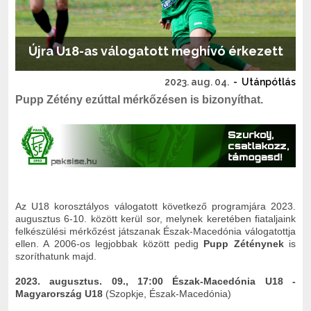
Újra U18-as válogatott meghívó érkezett
2023. aug. 04.
-
Utánpótlás
Pupp Zétény ezúttal mérkőzésen is bizonyíthat.
Az U18 korosztályos válogatott következő programjára 2023.
augusztus 6-10. között kerül sor, melynek keretében fiataljaink
felkészülési mérkőzést játszanak Észak-Macedónia válogatottja
ellen. A 2006-os legjobbak között pedig
Pupp Zéténynek
is
szoríthatunk majd.
2023. augusztus. 09., 17:00 Észak-Macedónia U18 -
Magyarország U18
(Szopkje, Észak-Macedónia)