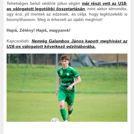
Tehetséges belső védőnk július végén
már részt vett az U18-
as válogatott legutóbbi összetartásán
, mint akkor elmondta,
úgy érzi, jól mentek az edzések, és célja, hogy legközelebb is
bizonyíthasson. Meg is érkezett az újabb meghívó!
Hajrá, Zétény! Hajrá, magyarok!
Kapcsolódó:
Nemrég Galambos János kapott meghívást az
U16-os válogatott következő edzőtáborába.