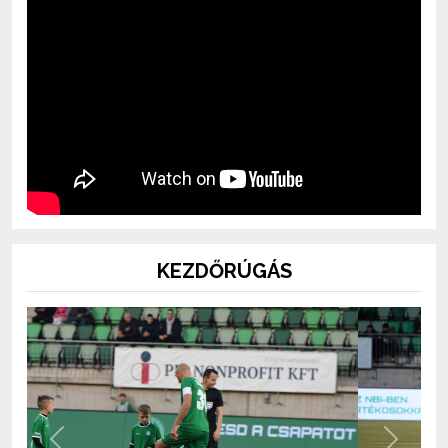
KEZDŐRÚGÁS
Previous
Next