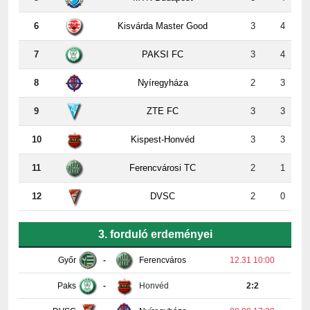
7
PAKSI FC
3
4
8
Nyíregyháza
2
3
9
ZTE FC
3
3
10
Kispest-Honvéd
3
3
11
Ferencvárosi TC
2
1
12
DVSC
2
0
3. forduló erdeményei
Győr
-
Ferencváros
12.31 10:00
Paks
-
Honvéd
2:2
DVSC
-
Nyíregyháza
08.09 17:30
Vasas
-
ZTE
5:0