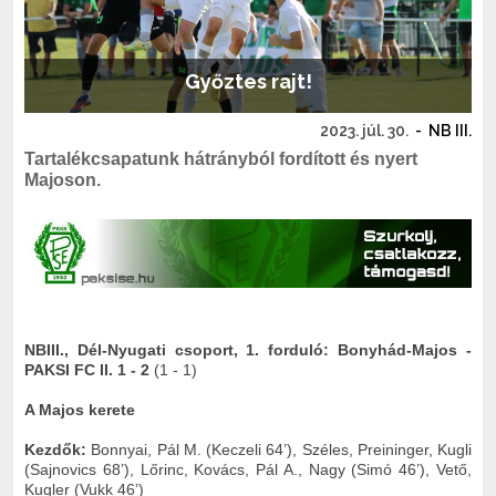
Győztes rajt!
2023. júl. 30.
-
NB III.
Tartalékcsapatunk hátrányból fordított és nyert
Majoson.
NBIII., Dél-Nyugati csoport, 1. forduló: Bonyhád-Majos -
PAKSI FC II. 1 - 2
(1 - 1)
A Majos kerete
Kezdők:
Bonnyai, Pál M. (Keczeli 64’), Széles, Preininger, Kugli
(Sajnovics 68’), Lőrinc, Kovács, Pál A., Nagy (Simó 46’), Vető,
Kugler (Vukk 46’)