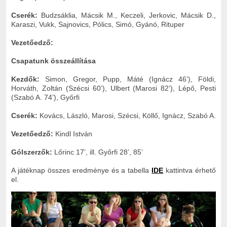
Cserék:
Budzsáklia, Mácsik M., Keczeli, Jerkovic, Mácsik D.,
Karaszi, Vukk, Sajnovics, Pólics, Simó, Gyánó, Rituper
Vezetőedző:
Csapatunk összeállítása
Kezdők:
Simon, Gregor, Pupp, Máté (Ignácz 46’), Földi,
Horváth, Zoltán (Szécsi 60’), Ulbert (Marosi 82’), Lépő, Pesti
(Szabó A. 74’), Győrfi
Cserék:
Kovács, László, Marosi, Szécsi, Köllő, Ignácz, Szabó A.
Vezetőedző:
Kindl István
Gólszerzők:
Lőrinc 17’, ill. Győrfi 28’, 85’
A játéknap összes eredménye és a tabella
IDE
kattintva érhető
el.