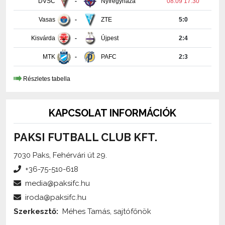
Kisvárda
-
Újpest
2:4
MTK
-
PAFC
2:3
Részletes tabella
KAPCSOLAT INFORMÁCIÓK
PAKSI FUTBALL CLUB KFT.
7030 Paks, Fehérvári út 29.
+36-75-510-618
media@paksifc.hu
iroda@paksifc.hu
Szerkesztő:
Méhes Tamás, sajtófőnök
Küldjön üzenetet!