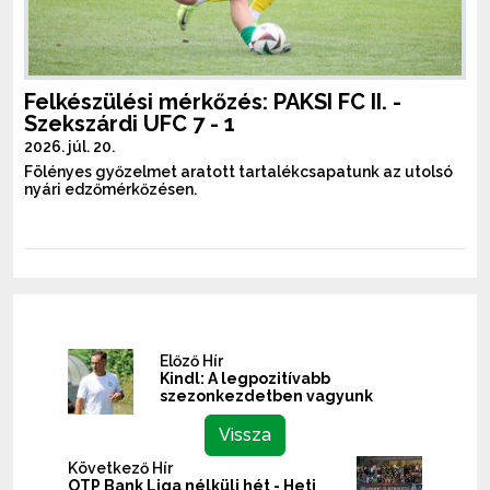
Felkészülési mérkőzés: PAKSI FC II. -
Szekszárdi UFC 7 - 1
2026. júl. 20.
Fölényes győzelmet aratott tartalékcsapatunk az utolsó
nyári edzőmérkőzésen.
Előző Hír
Kindl: A legpozitívabb
szezonkezdetben vagyunk
Vissza
Következő Hír
OTP Bank Liga nélküli hét - Heti