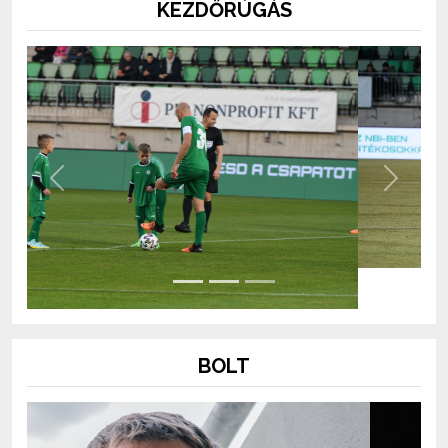
KEZDŐRÚGÁS
Previous
Next
BOLT