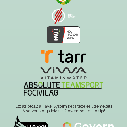
Ezt az oldalt a Hawk System készítette és üzemelteti!
A serverszolgáltatást a Govern-soft biztosítja!