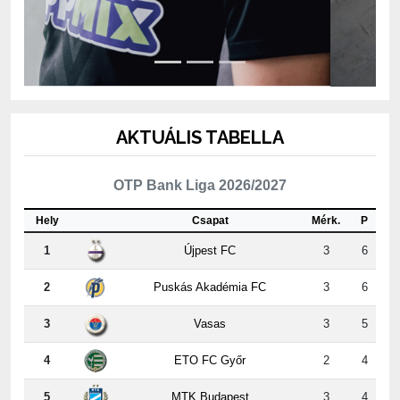
AKTUÁLIS TABELLA
OTP Bank Liga 2026/2027
Hely
Csapat
Mérk.
P
1
Újpest FC
3
6
2
Puskás Akadémia FC
3
6
3
Vasas
3
5
4
ETO FC Győr
2
4
5
MTK Budapest
3
4
6
Kisvárda Master Good
3
4