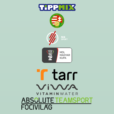
Ezt az oldalt a Hawk System készítette és üzemelteti!
A serverszolgáltatást a Govern-soft biztosítja!