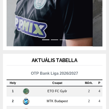
AKTUÁLIS TABELLA
OTP Bank Liga 2026/2027
Hely
Csapat
Mérk.
P
1
ETO FC Győr
2
4
2
MTK Budapest
2
4
3
Kisvárda Master Good
2
4