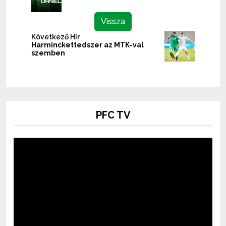
Vissza
Következő Hír
Harminckettedszer az MTK-val
szemben
PFC TV