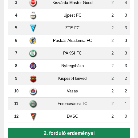
4
Újpest FC
2
3
5
ZTE FC
2
3
6
Puskás Akadémia FC
2
3
7
PAKSI FC
2
3
8
Nyíregyháza
2
3
9
Kispest-Honvéd
2
2
10
Vasas
2
2
11
Ferencvárosi TC
2
1
12
DVSC
2
0
2. forduló erdeményei
ZTE
-
Paks
5:2