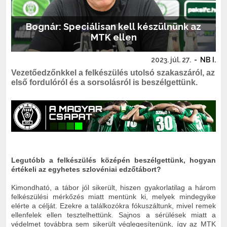
Bognár: Speciálisan kell készülnünk az
MTK ellen
2023. júl. 27.
-
NB I.
Vezetőedzőnkkel a felkészülés utolsó szakaszáról, az
első fordulóról és a sorsolásról is beszélgettünk.
Legutóbb a felkészülés középén beszélgettünk, hogyan
értékeli az egyhetes szlovéniai edzőtábort?
Kimondható, a tábor jól sikerült, hiszen gyakorlatilag a három
felkészülési mérkőzés miatt mentünk ki, melyek mindegyike
elérte a célját. Ezekre a találkozókra fókuszáltunk, mivel remek
ellenfelek ellen tesztelhettünk. Sajnos a sérülések miatt a
védelmet továbbra sem sikerült véglegesítenünk, így az MTK