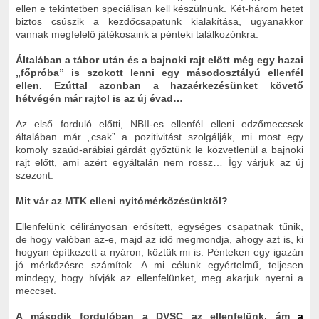
ellen e tekintetben speciálisan kell készülnünk. Két-három hetet
biztos csúszik a kezdőcsapatunk kialakítása, ugyanakkor
vannak megfelelő játékosaink a pénteki találkozónkra.
Általában a tábor után és a bajnoki rajt előtt még egy hazai
„főpróba” is szokott lenni egy másodosztályú ellenfél
ellen. Ezúttal azonban a hazaérkezésünket követő
hétvégén már rajtol is az új évad…
Az első forduló előtti, NBII-es ellenfél elleni edzőmeccsek
általában már „csak” a pozitivitást szolgálják, mi most egy
komoly szaúd-arábiai gárdát győztünk le közvetlenül a bajnoki
rajt előtt, ami azért egyáltalán nem rossz… Így várjuk az új
szezont.
Mit vár az MTK elleni nyitómérkőzésünktől?
Ellenfelünk célirányosan erősített, egységes csapatnak tűnik,
de hogy valóban az-e, majd az idő megmondja, ahogy azt is, ki
hogyan építkezett a nyáron, köztük mi is. Pénteken egy igazán
jó mérkőzésre számítok. A mi célunk egyértelmű, teljesen
mindegy, hogy hívják az ellenfelünket, meg akarjuk nyerni a
meccset.
A második fordulóban a DVSC az ellenfelünk, ám
a