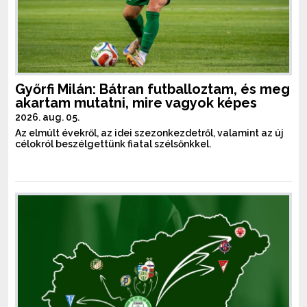
Győrfi Milán: Bátran futballoztam, és meg
akartam mutatni, mire vagyok képes
2026. aug. 05.
Az elmúlt évekről, az idei szezonkezdetről, valamint az új
célokról beszélgettünk fiatal szélsőnkkel.