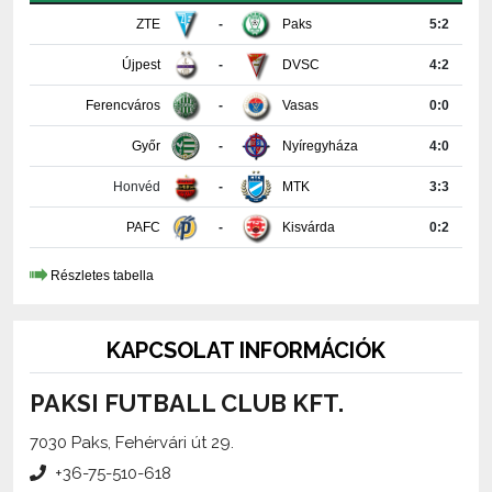
Újpest
-
DVSC
4:2
Ferencváros
-
Vasas
0:0
Győr
-
Nyíregyháza
4:0
Honvéd
-
MTK
3:3
PAFC
-
Kisvárda
0:2
Részletes tabella
KAPCSOLAT INFORMÁCIÓK
PAKSI FUTBALL CLUB KFT.
7030 Paks, Fehérvári út 29.
+36-75-510-618
media@paksifc.hu
iroda@paksifc.hu