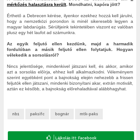
mérkőzés halasztásra került
. Mondhatni, kapóra jött?
Érthető a Debrecen kérése, ilyenkor ezekhez hozzá kell járulni,
hogy a nemzetközi porondon is minél sikeresebb legyen a
magyar labdarúgás. Sérültjeink tekintetében viszont ez valóban
plusz egy hét laufot ad számunkra.
Az egyik feljutó ellen kezdünk, majd a harmadik
fordulóban a másik feljutó ellen folytatjuk. Hogyan
vélekedik a sorsolásról?
Nincs jelentősége, mindenkivel játszani kell, és akkor, amikor
azt a sorsolás előírja, ehhez kell alkalmazkodni. Véleményem
szerint egyébként pont a bajnokság elején nehezebb a frissen
feljutók ellen játszani, mindenki bizonyítani akar, extrán motivált,
aztán ez később, a bajnokság előrehaladtával alábbhagyhat.
nb1
paksifc
bognár
mtk-paks