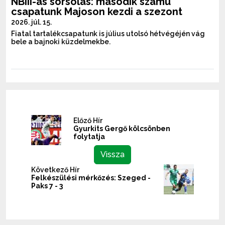
NBIII-as sorsolás: második számú
csapatunk Majoson kezdi a szezont
2026. júl. 15.
Fiatal tartalékcsapatunk is július utolsó hétvégéjén vág
bele a bajnoki küzdelmekbe.
Előző Hír
Gyurkits Gergő kölcsönben
folytatja
Vissza
Következő Hír
Felkészülési mérkőzés: Szeged -
Paks 7 - 3