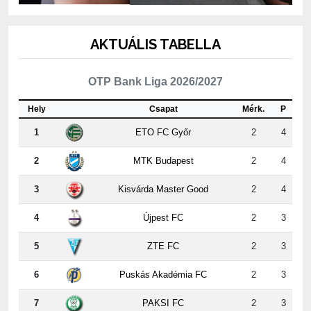
AKTUÁLIS TABELLA
OTP Bank Liga 2026/2027
Hely
Csapat
Mérk.
P
1
ETO FC Győr
2
4
2
MTK Budapest
2
4
3
Kisvárda Master Good
2
4
4
Újpest FC
2
3
5
ZTE FC
2
3
6
Puskás Akadémia FC
2
3
7
PAKSI FC
2
3
8
Nyíregyháza
2
3