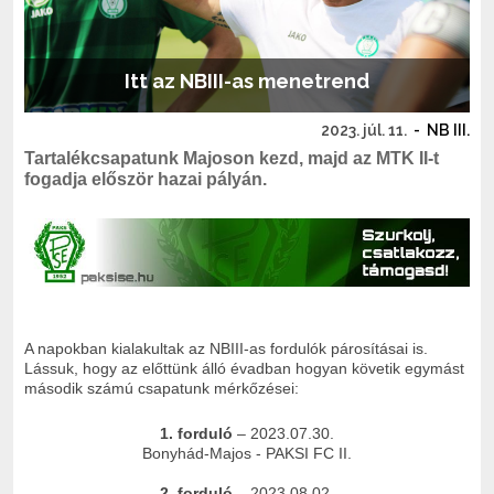
Itt az NBIII-as menetrend
2023. júl. 11.
-
NB III.
Tartalékcsapatunk Majoson kezd, majd az MTK II-t
fogadja először hazai pályán.
A napokban kialakultak az NBIII-as fordulók párosításai is.
Lássuk, hogy az előttünk álló évadban hogyan követik egymást
második számú csapatunk mérkőzései:
1. forduló
– 2023.07.30.
Bonyhád-Majos - PAKSI FC II.
2. forduló
– 2023.08.02.