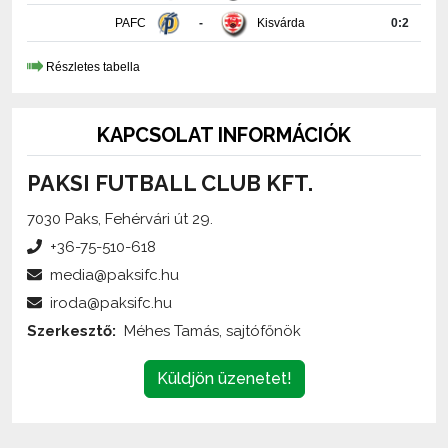
Részletes tabella
KAPCSOLAT INFORMÁCIÓK
PAKSI FUTBALL CLUB KFT.
7030 Paks, Fehérvári út 29.
+36-75-510-618
media@paksifc.hu
iroda@paksifc.hu
Szerkesztő:
Méhes Tamás, sajtófőnök
Küldjön üzenetet!