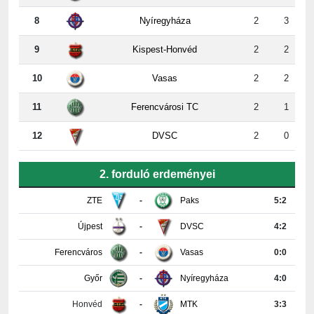
9
Kispest-Honvéd
2
2
10
Vasas
2
2
11
Ferencvárosi TC
2
1
12
DVSC
2
0
2. forduló erdeményei
ZTE
-
Paks
5:2
Újpest
-
DVSC
4:2
Ferencváros
-
Vasas
0:0
Győr
-
Nyíregyháza
4:0
Honvéd
-
MTK
3:3
PAFC
-
Kisvárda
0:2