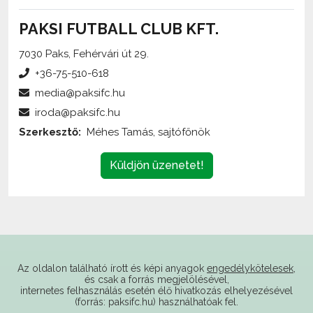
PAKSI FUTBALL CLUB KFT.
7030 Paks, Fehérvári út 29.
+36-75-510-618
media@paksifc.hu
iroda@paksifc.hu
Szerkesztő:
Méhes Tamás, sajtófőnök
Küldjön üzenetet!
Az oldalon található írott és képi anyagok
engedélykötelesek
,
és csak a forrás megjelölésével,
internetes felhasználás esetén élő hivatkozás elhelyezésével
(forrás: paksifc.hu) használhatóak fel.
Támogatóink