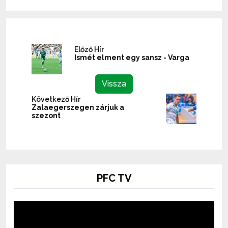
Előző Hír
Ismét elment egy sansz - Varga
Vissza
Következő Hír
Zalaegerszegen zárjuk a
szezont
PFC TV