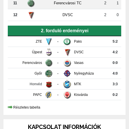
12
DVSC
2
0
2. forduló erdeményei
ZTE
-
Paks
5:2
Újpest
-
DVSC
4:2
Ferencváros
-
Vasas
0:0
Győr
-
Nyíregyháza
4:0
Honvéd
-
MTK
3:3
PAFC
-
Kisvárda
0:2
Részletes tabella
KAPCSOLAT INFORMÁCIÓK