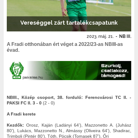
Vereséggel zárt tartalékcsapatunk
2023. máj. 21.
-
NB III.
A Fradi otthonában ért véget a 2022/23-as NBIII-as
évad.
NBIII., Közép csoport, 38. forduló: Ferencvárosi TC II. -
PAKSI FC II. 3 - 0
(2 - 0)
A Fradi kerete
Kezdők:
Orosz, Kaján (Ladányi 64’), Mazzonetto A. (Juhász
80’), Lukács, Mazzonetto N., Almássy (Oliveira 64’), Shadirac,
Trimboli (Pintér 80’), Tóth, Pócsik (Tomasek 87’), Őri