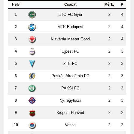
1
ETO FC Győr
2
4
2
MTK Budapest
2
4
3
Kisvárda Master Good
2
4
4
Újpest FC
2
3
5
ZTE FC
2
3
6
Puskás Akadémia FC
2
3
7
PAKSI FC
2
3
8
Nyíregyháza
2
3
9
Kispest-Honvéd
2
2
10
Vasas
2
2
11
Ferencvárosi TC
2
1