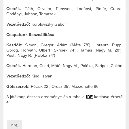
Cserék:
Tóth, Oliveira, Fenyvesi, Ladányi, Pintér, Cubra,
Godányi, Juhász, Tomasek
Vezetőedző:
Korolovszky Gábor
Csapatunk összeállítása
Kezdők:
Simon, Gregor, Ádám (Máté 78’), Lorentz, Pupp,
Görög, Horváth, Ulbert (Skripek 74’), Tamás (Nagy M. 28’),
Pesti, Nagy R. (Palóka 74’)
Cserék:
Herman, Cseri, Máté, Nagy M., Palóka, Skripek, Zoltán
Vezetőedző:
Kindl István
Gólszerzők:
Pócsik 22’, Orosz 35’, Mazzonetto 86’
A játéknap összes eredménye és a tabella
IDE
kattintva érhető
el.
nb3