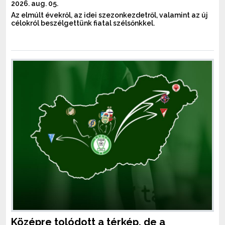
2026. aug. 05.
Az elmúlt évekről, az idei szezonkezdetről, valamint az új
célokról beszélgettünk fiatal szélsőnkkel.
Középre tolódott a térkép, de a