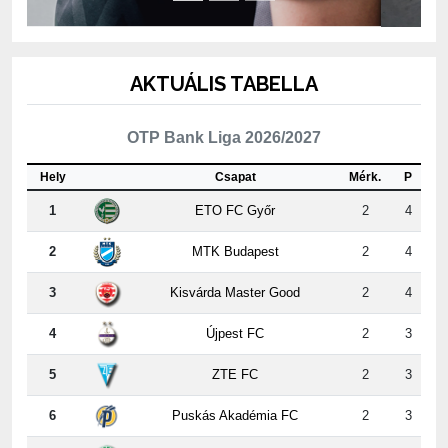
AKTUÁLIS TABELLA
OTP Bank Liga 2026/2027
Hely
Csapat
Mérk.
P
1
ETO FC Győr
2
4
2
MTK Budapest
2
4
3
Kisvárda Master Good
2
4
4
Újpest FC
2
3
5
ZTE FC
2
3
6
Puskás Akadémia FC
2
3
7
PAKSI FC
2
3