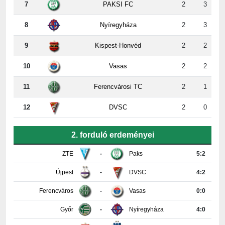
8
Nyíregyháza
2
3
9
Kispest-Honvéd
2
2
10
Vasas
2
2
11
Ferencvárosi TC
2
1
12
DVSC
2
0
2. forduló erdeményei
ZTE
-
Paks
5:2
Újpest
-
DVSC
4:2
Ferencváros
-
Vasas
0:0
Győr
-
Nyíregyháza
4:0
Honvéd
-
MTK
3:3