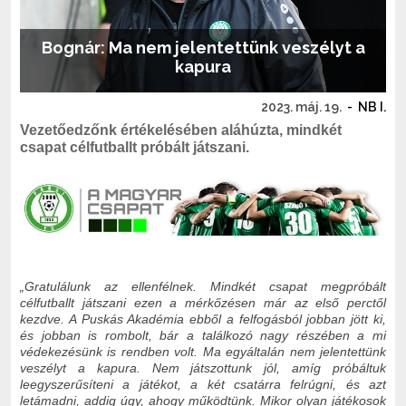
Bognár: Ma nem jelentettünk veszélyt a
kapura
2023. máj. 19.
-
NB I.
Vezetőedzőnk értékelésében aláhúzta, mindkét
csapat célfutballt próbált játszani.
„Gratulálunk az ellenfélnek. Mindkét csapat megpróbált
célfutballt játszani ezen a mérkőzésen már az első perctől
kezdve. A Puskás Akadémia ebből a felfogásból jobban jött ki,
és jobban is rombolt, bár a találkozó nagy részében a mi
védekezésünk is rendben volt. Ma egyáltalán nem jelentettünk
veszélyt a kapura. Nem játszottunk jól, amíg próbáltuk
leegyszerűsíteni a játékot, a két csatárra felrúgni, és azt
letámadni, addig úgy, ahogy működtünk. Mikor olyan játékosok