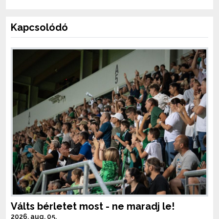
Kapcsolódó
Válts bérletet most - ne maradj le!
2026. aug. 05.