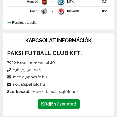
PAFC
-
Kisvárda
0:2
Részletes tabella
KAPCSOLAT INFORMÁCIÓK
PAKSI FUTBALL CLUB KFT.
7030 Paks, Fehérvári út 29.
+36-75-510-618
media@paksifc.hu
iroda@paksifc.hu
Szerkesztő:
Méhes Tamás, sajtófőnök
Küldjön üzenetet!