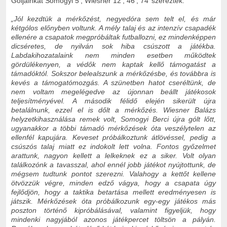
Góljainkat Somogyi 5’, Wiesner 12’, 46’, 74’ szerezték.
„Jól kezdtük a mérkőzést, negyedóra sem telt el, és már
kétgólos előnyben voltunk. A mély talaj és az intenzív csapadék
ellenére a csapatok megpróbáltak futballozni, ez mindenképpen
dicséretes, de nyilván sok hiba csúszott a játékba.
Labdakihozatalaink nem minden esetben működtek
gördülékenyen, a védők nem kaptak kellő támogatást a
támadóktól. Sokszor belealszunk a mérkőzésbe, és továbbra is
kevés a támogatómozgás. A szünetben hatot cseréltünk, de
nem voltam megelégedve az újonnan beállt játékosok
teljesítményével. A második félidő elején sikerült újra
betalálnunk, ezzel el is dőlt a mérkőzés. Wiesner Balázs
helyzetkihasználása remek volt, Somogyi Berci újra gólt lőtt,
ugyanakkor a többi támadó mérkőzések óta veszélytelen az
ellenfél kapujára. Keveset próbálkoztunk átlövéssel, pedig a
csúszós talaj miatt ez indokolt lett volna. Fontos győzelmet
arattunk, nagyon kellett a lelkeknek ez a siker. Volt olyan
találkozónk a tavasszal, ahol ennél jobb játékot nyújtottunk, de
mégsem tudtunk pontot szerezni. Valahogy a kettőt kellene
ötvözzük végre, minden edző vágya, hogy a csapata úgy
fejlődjön, hogy a taktika betartása mellett eredményesen is
játszik. Mérkőzések óta próbálkozunk egy-egy játékos más
poszton történő kipróbálásával, valamint figyeljük, hogy
mindenki nagyjából azonos játékpercet töltsön a pályán.