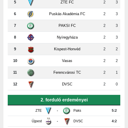
5
ZTE FC
2
3
6
Puskás Akadémia FC
2
3
7
PAKSI FC
2
3
8
Nyíregyháza
2
3
9
Kispest-Honvéd
2
2
10
Vasas
2
2
11
Ferencvárosi TC
2
1
12
DVSC
2
0
2. forduló erdeményei
ZTE
-
Paks
5:2
Újpest
-
DVSC
4:2