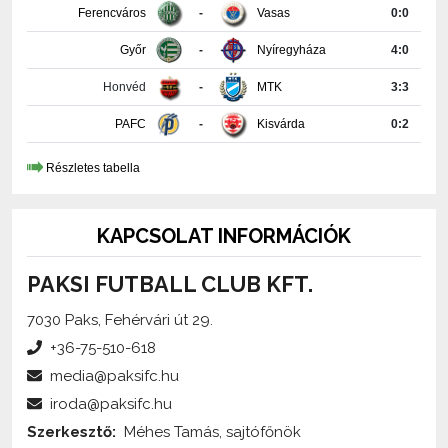
Ferencváros
-
Vasas
0:0
Győr
-
Nyíregyháza
4:0
Honvéd
-
MTK
3:3
PAFC
-
Kisvárda
0:2
Részletes tabella
KAPCSOLAT INFORMÁCIÓK
PAKSI FUTBALL CLUB KFT.
7030 Paks, Fehérvári út 29.
+36-75-510-618
media@paksifc.hu
iroda@paksifc.hu
Szerkesztő:
Méhes Tamás, sajtófőnök