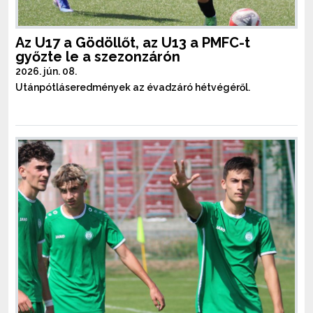
Az U17 a Gödöllőt, az U13 a PMFC-t
győzte le a szezonzárón
2026. jún. 08.
Utánpótláseredmények az évadzáró hétvégéről.