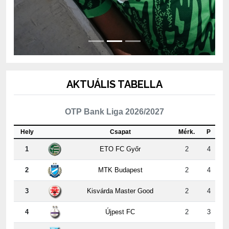
AKTUÁLIS TABELLA
OTP Bank Liga 2026/2027
Hely
Csapat
Mérk.
P
1
ETO FC Győr
2
4
2
MTK Budapest
2
4
3
Kisvárda Master Good
2
4
4
Újpest FC
2
3