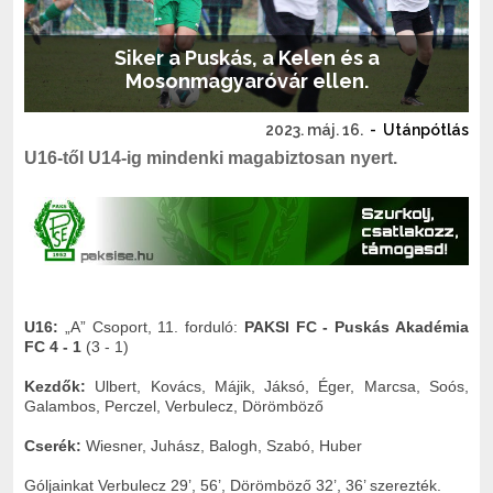
Siker a Puskás, a Kelen és a
Mosonmagyaróvár ellen.
2023. máj. 16.
-
Utánpótlás
U16-től U14-ig mindenki magabiztosan nyert.
U16:
„A” Csoport, 11. forduló:
PAKSI FC - Puskás Akadémia
FC 4 - 1
(3 - 1)
Kezdők:
Ulbert, Kovács, Májik, Jáksó, Éger, Marcsa, Soós,
Galambos, Perczel, Verbulecz, Dörömböző
Cserék:
Wiesner, Juhász, Balogh, Szabó, Huber
Góljainkat Verbulecz 29’, 56’, Dörömböző 32’, 36’ szerezték.