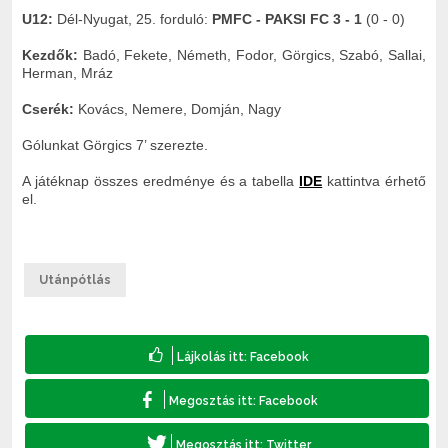
U12:
Dél-Nyugat, 25. forduló:
PMFC - PAKSI FC 3 - 1
(0 - 0)
Kezdők:
Badó, Fekete, Németh, Fodor, Görgics, Szabó, Sallai,
Herman, Mráz
Cserék:
Kovács, Nemere, Domján, Nagy
Gólunkat Görgics 7’ szerezte.
A játéknap összes eredménye és a tabella
IDE
kattintva érhető
el.
Utánpótlás