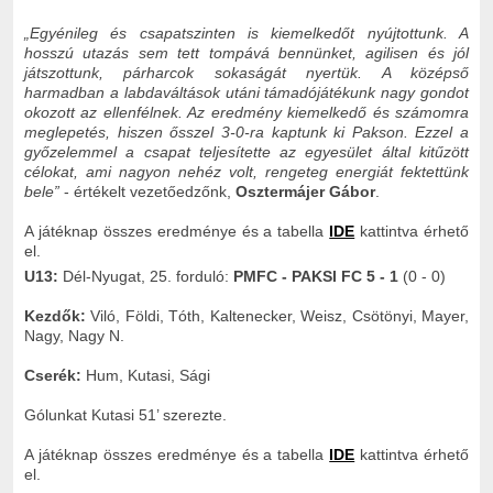
„Egyénileg és csapatszinten is kiemelkedőt nyújtottunk. A
hosszú utazás sem tett tompává bennünket, agilisen és jól
játszottunk, párharcok sokaságát nyertük. A középső
harmadban a labdaváltások utáni támadójátékunk nagy gondot
okozott az ellenfélnek. Az eredmény kiemelkedő és számomra
meglepetés, hiszen ősszel 3-0-ra kaptunk ki Pakson. Ezzel a
győzelemmel a csapat teljesítette az egyesület által kitűzött
célokat, ami nagyon nehéz volt, rengeteg energiát fektettünk
bele”
- értékelt vezetőedzőnk,
Osztermájer Gábor
.
A játéknap összes eredménye és a tabella
IDE
kattintva érhető
el.
U13:
Dél-Nyugat, 25. forduló:
PMFC - PAKSI FC 5 - 1
(0 - 0)
Kezdők:
Viló, Földi, Tóth, Kaltenecker, Weisz, Csötönyi, Mayer,
Nagy, Nagy N.
Cserék:
Hum, Kutasi, Sági
Gólunkat Kutasi 51’ szerezte.
A játéknap összes eredménye és a tabella
IDE
kattintva érhető
el.