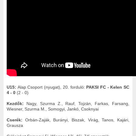
U15:
Alap Csoport (nyugat), 20. forduló:
PAKSI FC - Kelen SC
4 - 0
(2 - 0)
Kezdők:
Nagy, Szurma Z., Rauf, Tojzán, Farkas, Farsang,
Wiesner, Szurma M., Somogyi, Jankó, Csoknyai
Cserék:
Orbán-Zaják, Burányi, Biszak, Virág, Tanos, Kajári,
Grausza