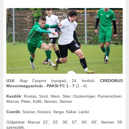
U14:
Alap Csoport (nyugat), 24. forduló:
CREDOBUS
Mosonmagyaróvár - PAKSI FC 1 - 7
(1 - 4)
Kezdők:
Rostás, Szoó, Klem, Stier, Osztermájer, Pumerschein,
Marosi, Péter, Köllő, Nemes, Steiner
Cserék:
Száraz, Kovács, Varga, Kákai, Lackó
Góljainkat Marosi 22’, 33’, 36’, 57’, 60’, 65’, Nemes 39’
szerezték.