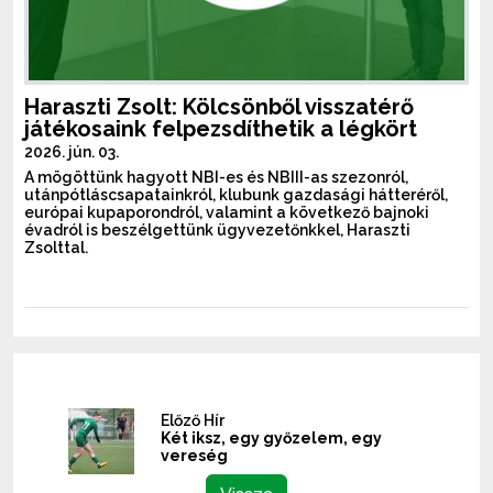
Haraszti Zsolt: Kölcsönből visszatérő
játékosaink felpezsdíthetik a légkört
2026. jún. 03.
A mögöttünk hagyott NBI-es és NBIII-as szezonról,
utánpótláscsapatainkról, klubunk gazdasági hátteréről,
európai kupaporondról, valamint a következő bajnoki
évadról is beszélgettünk ügyvezetőnkkel, Haraszti
Zsolttal.
Előző Hír
Két iksz, egy győzelem, egy
vereség