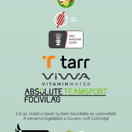
Ezt az oldalt a Hawk System készítette és üzemelteti!
A serverszolgáltatást a Govern-soft biztosítja!