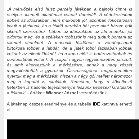
„A mérkőzés első húsz percéig játékban a bajnoki címre is
esélyes, kiemelt akadémiai csapat dominált. A védekezésünk
ebben az időszakban nem működött jól, azonban fokozatosan
javult a játékunk, és a félidő derekán hét perc alatt három gólt
sikerült szereznünk. Ebben az időszakban az átmeneteket jól
oldottuk meg, és a széleken többször is meg tudtuk bontani az
ellenfél védelmét. A második félidőben a vendégcsapat
birtokolta többet a labdát, de a játék többi fázisában jobbak
voltunk az ellenfelünknél, és a kapu előtt is határozottabbak és
pontosabbak voltunk. A csapat nagyon fegyelmezetten játszott,
és amit elterveztünk a mérkőzésre, annak a nagy részét
megvalósították a gyerekek. Összességében megérdemelten
nyertük meg a mérkőzést, hiszen a négy gól mellett háromszor
még a kapufát is eltaláltuk. Remélem, hogy a következő
hetekben is hasonló teljesítményre leszünk képesek! Gratulálok
a fiúknak”
- értékelt
Wiesner József
vezetőedzőnk.
A játéknap összes eredménye és a tabella
IDE
kattintva érhető
el.