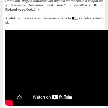
Remélem, hogy a hátralévő két bajnoki mérkőzés is a csapat és
a játékosok hasznára válik majd”
- nyilatkozta
Köllő
Roland
vezetőedzőnk.
A játéknap összes eredménye és a tabella
IDE
kattintva érhető
el.