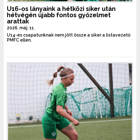
U16-os lányaink a hétközi siker után
hétvégén újabb fontos győzelmet
arattak
2026. máj. 11.
U14-es csapatunknak nem jött össze a siker a listavezető
PMFC ellen.