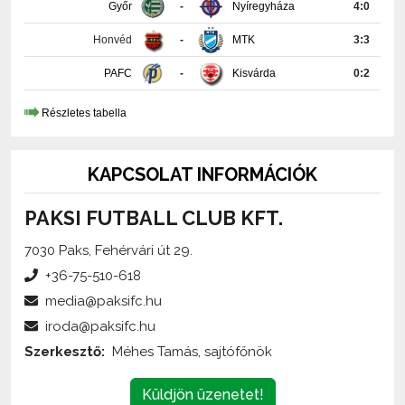
Honvéd
-
MTK
3:3
PAFC
-
Kisvárda
0:2
Részletes tabella
KAPCSOLAT INFORMÁCIÓK
PAKSI FUTBALL CLUB KFT.
7030 Paks, Fehérvári út 29.
+36-75-510-618
media@paksifc.hu
iroda@paksifc.hu
Szerkesztő:
Méhes Tamás, sajtófőnök
Küldjön üzenetet!