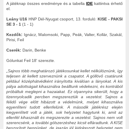
A játéknap összes eredménye és a tabella
IDE
kattintva érhető
el.
Leány U16
HNP Dél-Nyugat csoport, 13. forduló:
KISE - PAKSI
SE 3 - 1
(1 - 1)
Kezdők:
Ignácz, Malomsoki, Papp, Peák, Valter, Kollár, Szakál,
Pirisi, Feil
Cserék:
Darin, Benke
Gólunkat Feil 18' szerezte.
„
Sajnos több meghatározó játékosunkat kellet nélkülöznünk, így
teljesen át kellett szerveznünk a csapatot. A góllövő csatárunk
például középhátvédként irányította kiválóan a lányokat. A kis
pálya adottságait kihasználva beálltunk védekezni, és kontrából
próbáltuk meglepni a hazaiakat. Ez olyannyira sikerült, hogy a
tizennyolcadik percben megszereztük a vezetést. Sajnos a
félidő vége előtt hibázott a védelmünk, melyet kihasználva
egyenlíteni tudott ellenfelünk. A második játékrész elején
kiegyenlített volt a játék, sok helyzetet hagytunk ki, amit az
ellenfél kihasznált és megszerezte a vezetést. Sajnos nem volt
szerencsénk, a további gólszerzéshez kicsit elfáradtunk. A KISE
beszorított bennünket, de igazán jól kidolgozott helyzetet nem