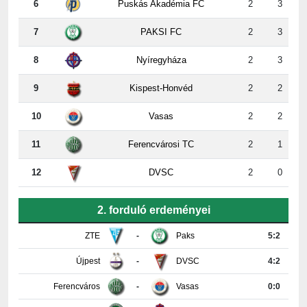
7
PAKSI FC
2
3
8
Nyíregyháza
2
3
9
Kispest-Honvéd
2
2
10
Vasas
2
2
11
Ferencvárosi TC
2
1
12
DVSC
2
0
2. forduló erdeményei
ZTE
-
Paks
5:2
Újpest
-
DVSC
4:2
Ferencváros
-
Vasas
0:0
Győr
-
Nyíregyháza
4:0