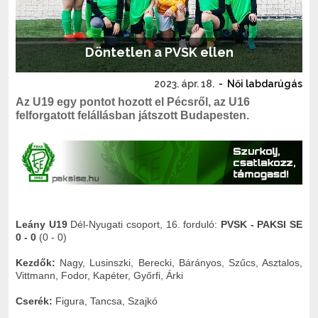
Döntetlen a PVSK ellen
2023. ápr. 18.
-
Női labdarúgás
Az U19 egy pontot hozott el Pécsről, az U16
felforgatott felállásban játszott Budapesten.
Leány U19
Dél-Nyugati csoport, 16. forduló:
PVSK - PAKSI SE
0 - 0
(0 - 0)
Kezdők:
Nagy, Lusinszki, Berecki, Bárányos, Szűcs, Asztalos,
Vittmann, Fodor, Kapéter, Győrfi, Árki
Cserék:
Figura, Tancsa, Szajkó