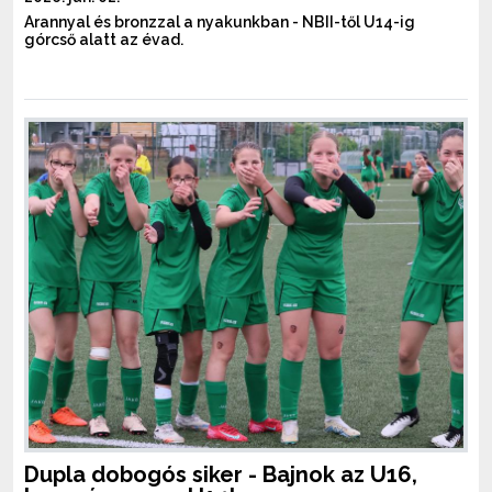
Arannyal és bronzzal a nyakunkban - NBII-től U14-ig
górcső alatt az évad.
Dupla dobogós siker - Bajnok az U16,