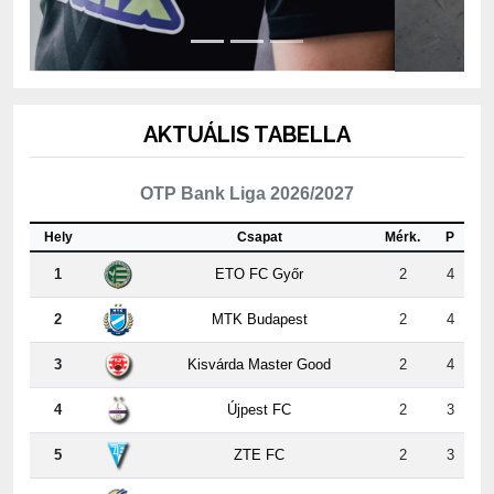
AKTUÁLIS TABELLA
OTP Bank Liga 2026/2027
Hely
Csapat
Mérk.
P
1
ETO FC Győr
2
4
2
MTK Budapest
2
4
3
Kisvárda Master Good
2
4
4
Újpest FC
2
3
5
ZTE FC
2
3
6
Puskás Akadémia FC
2
3