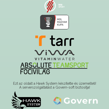
Ezt az oldalt a Hawk System készítette és üzemelteti!
A serverszolgáltatást a Govern-soft biztosítja!