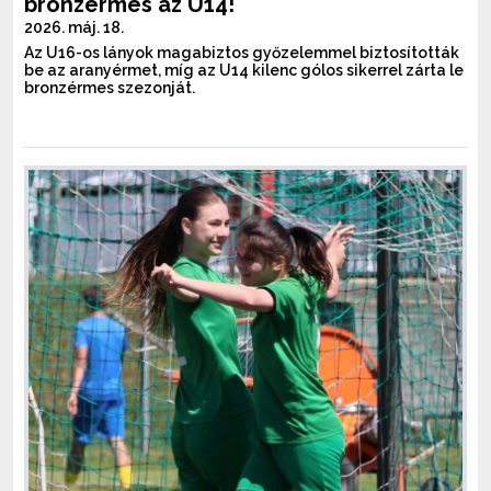
bronzérmes az U14!
2026. máj. 18.
Az U16-os lányok magabiztos győzelemmel biztosították
be az aranyérmet, míg az U14 kilenc gólos sikerrel zárta le
bronzérmes szezonját.