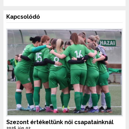
Kapcsolódó
Szezont értékeltünk női csapatainknál
2026. jún. 02.