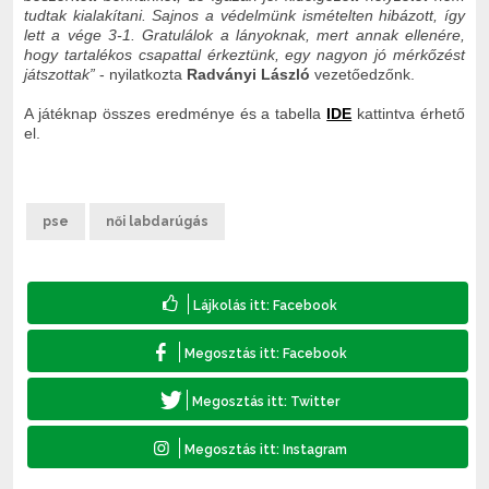
tudtak kialakítani. Sajnos a védelmünk ismételten hibázott, így
lett a vége 3-1. Gratulálok a lányoknak, mert annak ellenére,
hogy tartalékos csapattal érkeztünk, egy nagyon jó mérkőzést
játszottak
”
- nyilatkozta
Radványi László
vezetőedzőnk.
A játéknap összes eredménye és a tabella
IDE
kattintva érhető
el.
pse
női labdarúgás