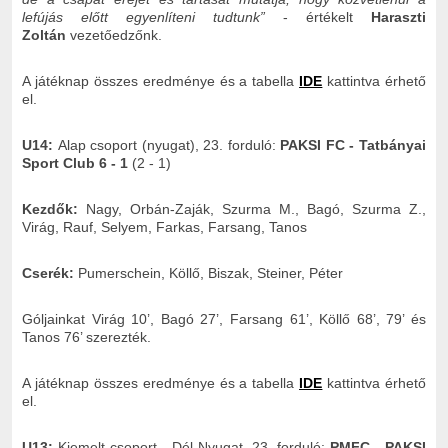
lefújás előtt egyenlíteni tudtunk”
- értékelt
Haraszti
Zoltán
vezetőedzőnk.
A játéknap összes eredménye és a tabella
IDE
kattintva érhető
el.
U14:
Alap csoport (nyugat), 23. forduló:
PAKSI FC - Tatbányai
Sport Club 6 - 1
(2 - 1)
Kezdők:
Nagy, Orbán-Zaják, Szurma M., Bagó, Szurma Z.,
Virág, Rauf, Selyem, Farkas, Farsang, Tanos
Cserék:
Pumerschein, Köllő, Biszak, Steiner, Péter
Góljainkat Virág 10’, Bagó 27’, Farsang 61’, Köllő 68’, 79’ és
Tanos 76’ szerezték.
A játéknap összes eredménye és a tabella
IDE
kattintva érhető
el.
U13:
Kiemelt csoport - Dél-Nyugat, 23. forduló:
PMFC - PAKSI