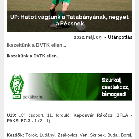
UP: Hatot vágtunk a Tatabányának, négyet
a Pécsnek
2022. máj. 09.
-
Utánpótlás
Ikszeltünk a DVTK ellen...
Ikszeltünk a DVTK ellen...
U19:
„C” csoport, 11. forduló:
Kaposvár Rákóczi BFLA -
PAKSI FC 3 - 1
(2 - 1)
Kezdők:
Török, Ludányi, Zsákovics, Vén, Skripek, Budai, Borsi,