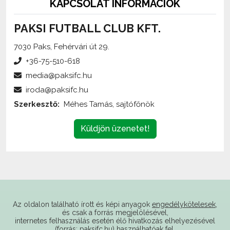
PAKSI FUTBALL CLUB KFT.
7030 Paks, Fehérvári út 29.
+36-75-510-618
media@paksifc.hu
iroda@paksifc.hu
Szerkesztő:
Méhes Tamás, sajtófőnök
Küldjön üzenetet!
Az oldalon található írott és képi anyagok
engedélykötelesek
,
és csak a forrás megjelölésével,
internetes felhasználás esetén élő hivatkozás elhelyezésével
(forrás: paksifc.hu) használhatóak fel.