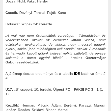
Dózsa, Nickl, Paksi, Heisler
Cserék:
Dévényi, Tarczal, Fuják, Kurta
Gólunkat Skripek 24’ szerezte.
„A mai nap nem érdemeltünk vereséget. Támadásban és
védekezésben azokat az elemeket láttam vissza, amit
edzéseken gyakoroltunk, de ahhoz, hogy meccset tudjunk
nyerni, sokkal jobb minőségben kell csinálni azokat. A második
és harmadik kapott gólunk helyzet nélkül született, de persze
kellettek a durva egyéni hibák”
- értékelt
Osztermájer
Gábor
vezetőedzőnk.
A játéknap összes eredménye és a tabella
IDE
kattintva érhető
el.
U17:
„B” csoport, 10. forduló:
Újpest FC - PAKSI FC 3 - 1
(1 -
1)
Kezdők:
Herman, Mácsik, Ádám, Berényi, Karaszi, Marosi,
Ignácz, Rogács, Szilágyi, Binder, Marsai