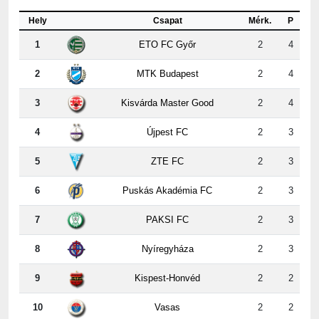
1
ETO FC Győr
2
4
2
MTK Budapest
2
4
3
Kisvárda Master Good
2
4
4
Újpest FC
2
3
5
ZTE FC
2
3
6
Puskás Akadémia FC
2
3
7
PAKSI FC
2
3
8
Nyíregyháza
2
3
9
Kispest-Honvéd
2
2
10
Vasas
2
2
11
Ferencvárosi TC
2
1