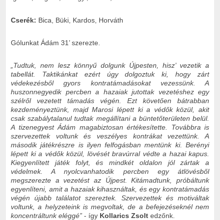
Cserék:
Bica, Büki, Kardos, Horváth
Gólunkat Ádám 31’ szerezte.
„Tudtuk, nem lesz könnyű dolgunk Újpesten, hisz’ vezetik a
tabellát. Taktikánkat ezért úgy dolgoztuk ki, hogy zárt
védekezésből gyors kontratámadásokat vezessünk. A
huszonnegyedik percben a hazaiak jutottak vezetéshez egy
szélről vezetett támadás végén. Ezt követően bátrabban
kezdeményeztünk, majd Marosi lépett ki a védők közül, akit
csak szabálytalanul tudtak megállítani a büntetőterületen belül.
A tizenegyest Ádám magabiztosan értékesítette. Továbbra is
szervezettek voltunk és veszélyes kontrákat vezettünk. A
második játékrészre is ilyen felfogásban mentünk ki. Berényi
lépett ki a védők közül, lövését bravúrral védte a hazai kapus.
Kiegyenlített játék folyt, és mindkét oldalon jól zártak a
védelmek. A nyolcvanhatodik percben egy átlövésből
megszerezte a vezetést az Újpest. Kitámadtunk, próbáltunk
egyenlíteni, amit a hazaiak kihasználtak, és egy kontratámadás
végén újabb találatot szereztek. Szervezettek és motiváltak
voltunk, a helyzeteink is megvoltak, de a befejezéseknél nem
koncentráltunk eléggé”
- így
Kollarics Zsolt
edzőnk.