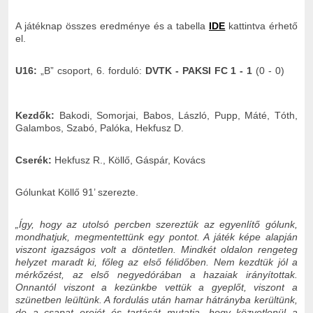
A játéknap összes eredménye és a tabella
IDE
kattintva érhető
el.
U16:
„B” csoport, 6. forduló:
DVTK - PAKSI FC 1 - 1
(0 - 0)
Kezdők:
Bakodi, Somorjai, Babos, László, Pupp, Máté, Tóth,
Galambos, Szabó, Palóka, Hekfusz D.
Cserék:
Hekfusz R., Köllő, Gáspár, Kovács
Gólunkat Köllő 91’ szerezte.
„Így, hogy az utolsó percben szereztük az egyenlítő gólunk,
mondhatjuk, megmentettünk egy pontot. A játék képe alapján
viszont igazságos volt a döntetlen. Mindkét oldalon rengeteg
helyzet maradt ki, főleg az első félidőben. Nem kezdtük jól a
mérkőzést, az első negyedórában a hazaiak irányítottak.
Onnantól viszont a kezünkbe vettük a gyeplőt, viszont a
szünetben leültünk. A fordulás után hamar hátrányba kerültünk,
de a csapat erejét és tartását mutatja, hogy közvetlenül a