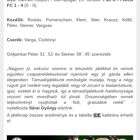
FC 1 - 4
(0 - 0)
Kezdők:
Rostás, Pumerschein, Klem, Stier, Krausz, Köllő,
Péter, Steiner, Vargyas
Cserék:
Varga, Csötönyi
Góljainkat Péter 31’, 51’ és Steiner 38’, 45’ szerezték.
„Nagyon jó, sokszor szemre is tetszetős játékkal és remek
együttes csapatvédekezéssel nyertünk egy jó gárda ellen
idegenben. Támadójátékunk minőségét mutatja, hogy a négy
rúgott gól mellett még legalább négy-öt ziccert is kialakítottunk,
igaz, ezeket ki is hagytuk, így a támadójátékunk hatékonysága
viszont nem mondható túl jónak. Összességében remek
teljesítményt nyújtottak a fiúk, gratulálok nekik”
-
nyilatkozta
Sárai György
edzőnk.
A játéknap összes eredménye és a tabella
IDE
kattintva érhető
el.