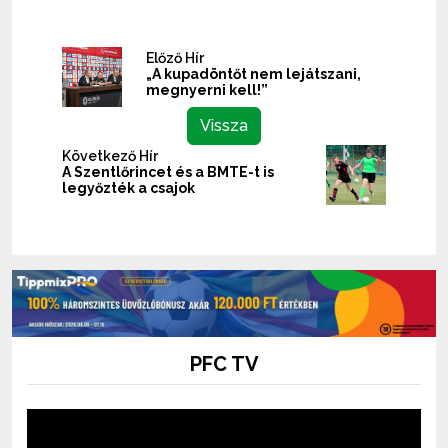
Előző Hír
„A kupadöntőt nem lejátszani,
megnyerni kell!”
Vissza
Következő Hír
A Szentlőrincet és a BMTE-t is
legyőzték a csajok
PFC TV