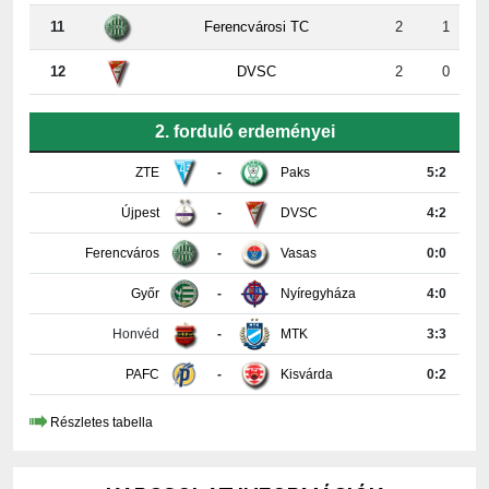
12
DVSC
2
0
2. forduló erdeményei
ZTE
-
Paks
5:2
Újpest
-
DVSC
4:2
Ferencváros
-
Vasas
0:0
Győr
-
Nyíregyháza
4:0
Honvéd
-
MTK
3:3
PAFC
-
Kisvárda
0:2
Részletes tabella
KAPCSOLAT INFORMÁCIÓK