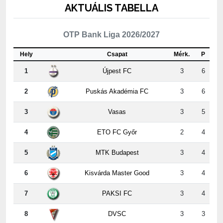
OTP Bank Liga 2026/2027
Hely
Csapat
Mérk.
P
1
Újpest FC
3
6
2
Puskás Akadémia FC
3
6
3
Vasas
3
5
4
ETO FC Győr
2
4
5
MTK Budapest
3
4
6
Kisvárda Master Good
3
4
7
PAKSI FC
3
4
8
DVSC
3
3
9
Nyíregyháza
3
3