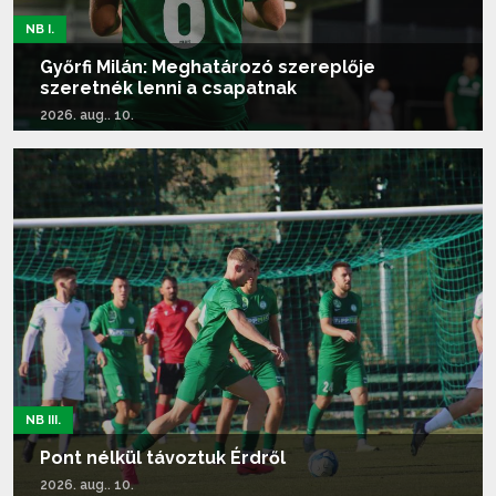
NB I.
Győrfi Milán: Meghatározó szereplője
szeretnék lenni a csapatnak
2026. aug.. 10.
Tovább olvasom...
NB III.
Pont nélkül távoztuk Érdről
2026. aug.. 10.