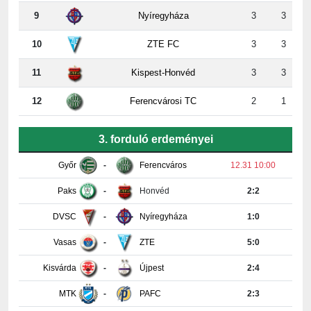
10
ZTE FC
3
3
11
Kispest-Honvéd
3
3
12
Ferencvárosi TC
2
1
3. forduló erdeményei
Győr
-
Ferencváros
12.31 10:00
Paks
-
Honvéd
2:2
DVSC
-
Nyíregyháza
1:0
Vasas
-
ZTE
5:0
Kisvárda
-
Újpest
2:4
MTK
-
PAFC
2:3
Részletes tabella