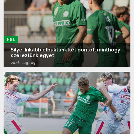
NB I.
Silye: Inkább elbuktunk két pontot, minthogy
szereztünk egyet
2026. aug.. 09.
Tovább olvasom...