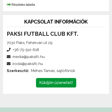
KAPCSOLAT INFORMÁCIÓK
PAKSI FUTBALL CLUB KFT.
7030 Paks, Fehérvári út 29.
+36-75-510-618
media@paksifc.hu
iroda@paksifc.hu
Szerkesztő:
Méhes Tamás, sajtófőnök
Küldjön üzenetet!
Az oldalon található írott és képi anyagok
engedélykötelesek
,