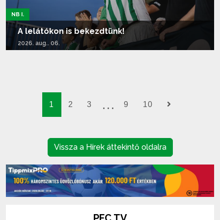
NB I.
A lelátókon is bekezdtünk!
2026. aug.. 06.
Tovább olvasom...
1
2
3
9
10
Vissza a Hírek áttekintő oldalra
PFC TV