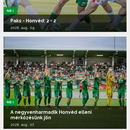
NB I.
Paks - Honvéd: 2 - 2
2026. aug.. 09.
Tovább olvasom...
NB I.
A negyvenharmadik Honvéd elleni
mérkőzésünk jön
2026. aug.. 07.