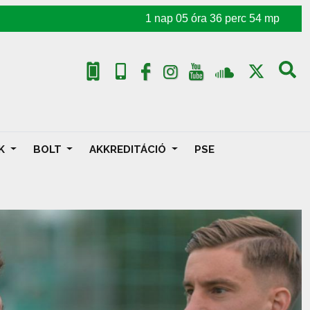
1
nap
05
óra
36
perc
52
mp
AK
BOLT
AKKREDITÁCIÓ
PSE