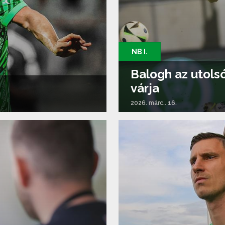
NB I.
Balogh az utols
várja
2026. márc.. 16.