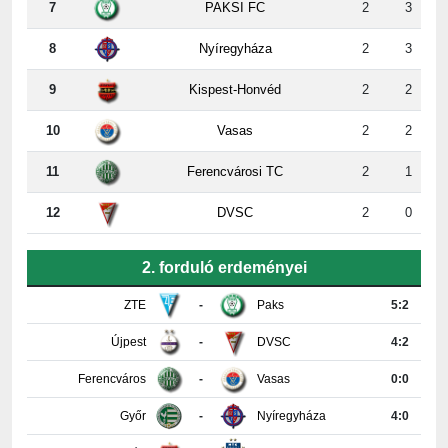
7
PAKSI FC
2
3
8
Nyíregyháza
2
3
9
Kispest-Honvéd
2
2
10
Vasas
2
2
11
Ferencvárosi TC
2
1
12
DVSC
2
0
2. forduló erdeményei
ZTE
-
Paks
5:2
Újpest
-
DVSC
4:2
Ferencváros
-
Vasas
0:0
Győr
-
Nyíregyháza
4:0