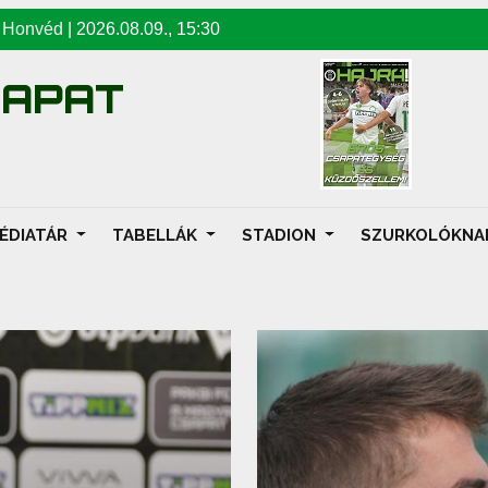
-
Honvéd
|
2026.08.09
.,
15:30
SAPAT
ÉDIATÁR
TABELLÁK
STADION
SZURKOLÓKN