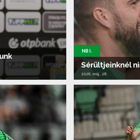
NB I.
tunk
Sérültjeinknél n
2026. máj.. 28.