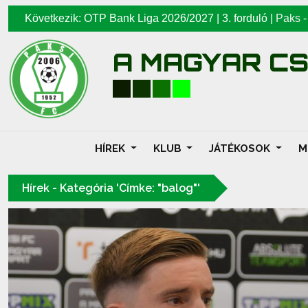
Következik: OTP Bank Liga 2026/2027 | 3. forduló |
Paks
A MAGYAR C
HÍREK
KLUB
JÁTÉKOSOK
M
Hírek - Kategória 'Címke: "balog"'