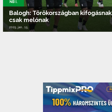
NB I.
Balogh: Törökországban kifogásnak 
csak melónak
2025. jan.. 15.
Tovább olvasom...