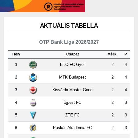
AKTUÁLIS TABELLA
OTP Bank Liga 2026/2027
Hely
Csapat
Mérk.
P
1
ETO FC Győr
2
4
2
MTK Budapest
2
4
3
Kisvárda Master Good
2
4
4
Újpest FC
2
3
5
ZTE FC
2
3
6
Puskás Akadémia FC
2
3