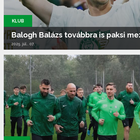
KLUB
Balogh Balázs továbbra is paksi m
2025. júl.. 07.
Tovább olvasom...