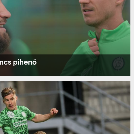
incs pihenő
Tovább olvasom...