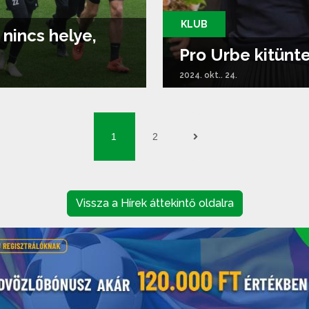
KLUB
nincs helye,
Pro Urbe kitünt
2024. okt.. 24.
1
2
Vissza a Hírek áttekintő oldalra