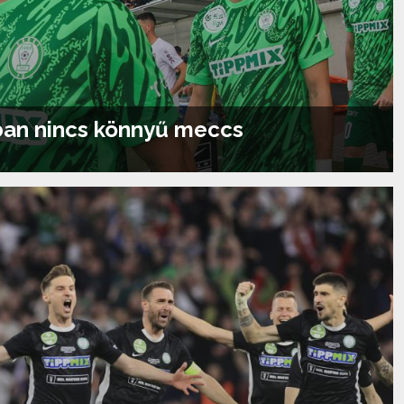
ban nincs könnyű meccs
Tovább olvasom...