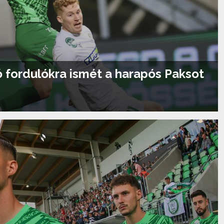
ó fordulókra ismét a harapós Paksot
Tovább olvasom...