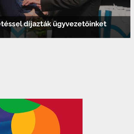
etéssel díjazták ügyvezetőinket
Tovább olvasom...