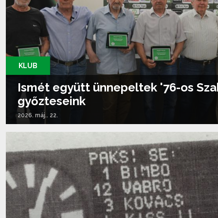
KLUB
Ismét együtt ünnepeltek '76-os Sz
győzteseink
2026. máj.. 22.
Tovább olvasom...