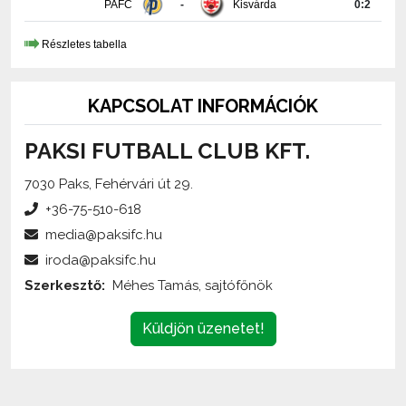
PAFC
-
Kisvárda
0:2
Részletes tabella
KAPCSOLAT INFORMÁCIÓK
PAKSI FUTBALL CLUB KFT.
7030 Paks, Fehérvári út 29.
+36-75-510-618
media@paksifc.hu
iroda@paksifc.hu
Szerkesztő:
Méhes Tamás, sajtófőnök
Küldjön üzenetet!