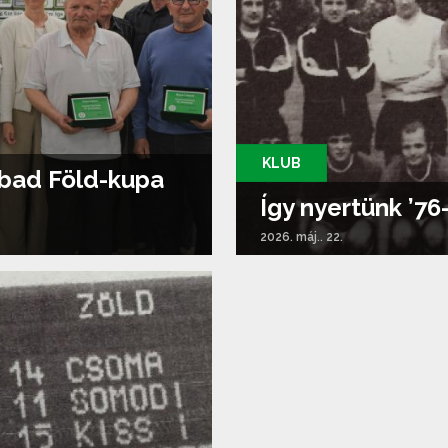
KLUB
abad Föld-kupa
Így nyertünk ’7
2026. máj.. 22.