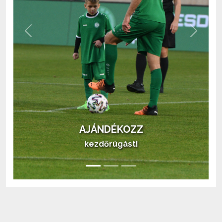
Previous
Next
AJÁNDÉKOZZ
kezdőrúgást!