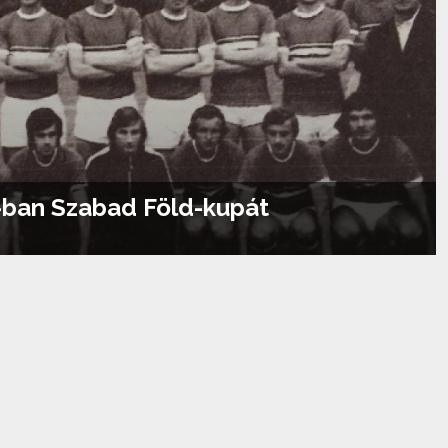
6-ban Szabad Föld-kupát
Tovább olvasom...