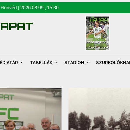
-
Honvéd
|
2026.08.09
.,
15:30
SAPAT
ÉDIATÁR
TABELLÁK
STADION
SZURKOLÓKN