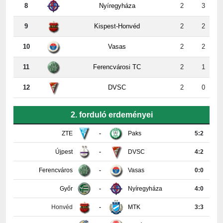
8
Nyíregyháza
2
3
9
Kispest-Honvéd
2
2
10
Vasas
2
2
11
Ferencvárosi TC
2
1
12
DVSC
2
0
2. forduló erdeményei
ZTE
-
Paks
5:2
Újpest
-
DVSC
4:2
Ferencváros
-
Vasas
0:0
Győr
-
Nyíregyháza
4:0
Honvéd
-
MTK
3:3