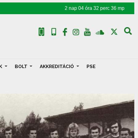
2
nap
04
óra
32
perc
35
mp
AK
BOLT
AKKREDITÁCIÓ
PSE