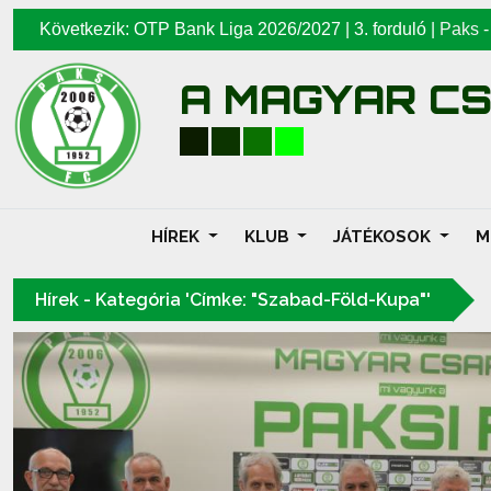
Következik: OTP Bank Liga 2026/2027 | 3. forduló |
Paks
A MAGYAR C
HÍREK
KLUB
JÁTÉKOSOK
M
Hírek - Kategória 'Címke: "Szabad-Föld-Kupa"'