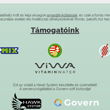
alálható írott és képi anyagok
engedélykötelesek
, és csak a forrás me
használás esetén élő hivatkozás elhelyezésével (forrás: paksifc.hu) has
Támogatóink
Ezt az oldalt a Hawk System készítette és üzemelteti!
A serverszolgáltatást a Govern-soft biztosítja!