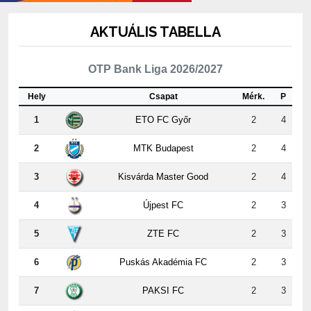
AKTUÁLIS TABELLA
OTP Bank Liga 2026/2027
Hely
Csapat
Mérk.
P
1
ETO FC Győr
2
4
2
MTK Budapest
2
4
3
Kisvárda Master Good
2
4
4
Újpest FC
2
3
5
ZTE FC
2
3
6
Puskás Akadémia FC
2
3
7
PAKSI FC
2
3