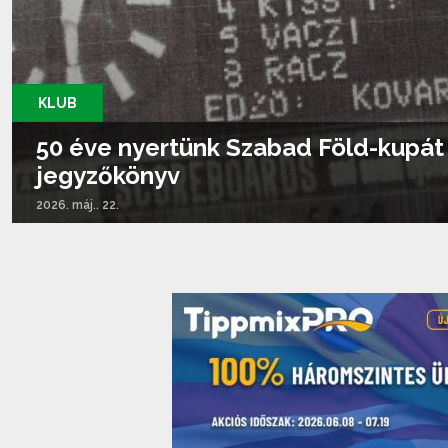
KLUB
50 éve nyertünk Szabad Föld-kupát -
jegyzőkönyv
2026. máj.. 22.
Tovább olvasom...