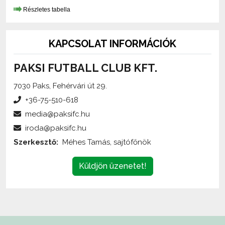
KAPCSOLAT INFORMÁCIÓK
PAKSI FUTBALL CLUB KFT.
7030 Paks, Fehérvári út 29.
+36-75-510-618
media@paksifc.hu
iroda@paksifc.hu
Szerkesztő:
Méhes Tamás, sajtófőnök
Küldjön üzenetet!
Az oldalon található írott és képi anyagok
engedélykötelesek
,