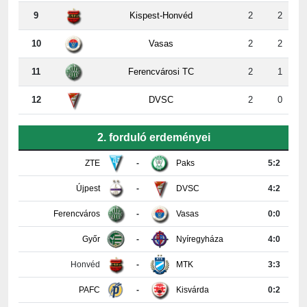
10
Vasas
2
2
11
Ferencvárosi TC
2
1
12
DVSC
2
0
2. forduló erdeményei
ZTE
-
Paks
5:2
Újpest
-
DVSC
4:2
Ferencváros
-
Vasas
0:0
Győr
-
Nyíregyháza
4:0
Honvéd
-
MTK
3:3
PAFC
-
Kisvárda
0:2
Részletes tabella