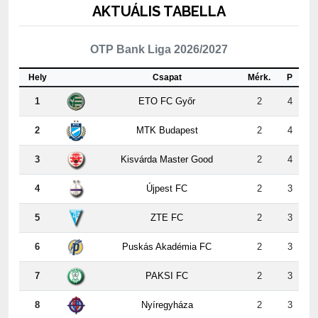
OTP Bank Liga 2026/2027
Hely
Csapat
Mérk.
P
1
ETO FC Győr
2
4
2
MTK Budapest
2
4
3
Kisvárda Master Good
2
4
4
Újpest FC
2
3
5
ZTE FC
2
3
6
Puskás Akadémia FC
2
3
7
PAKSI FC
2
3
8
Nyíregyháza
2
3
9
Kispest-Honvéd
2
2