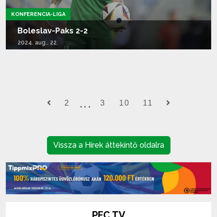
KONFERENCIA-LIGA
Boleslav-Paks 2-2
2024. aug.. 22.
Tovább olvasom...
2
3
10
11
Vissza a Hírek áttekintő oldalra
PFC TV