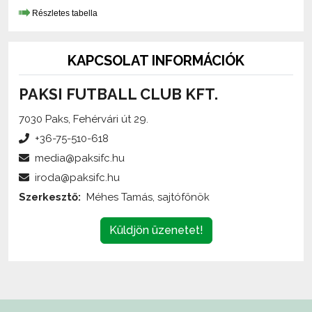
KAPCSOLAT INFORMÁCIÓK
PAKSI FUTBALL CLUB KFT.
7030 Paks, Fehérvári út 29.
+36-75-510-618
media@paksifc.hu
iroda@paksifc.hu
Szerkesztő:
Méhes Tamás, sajtófőnök
Küldjön üzenetet!
Az oldalon található írott és képi anyagok
engedélykötelesek
,