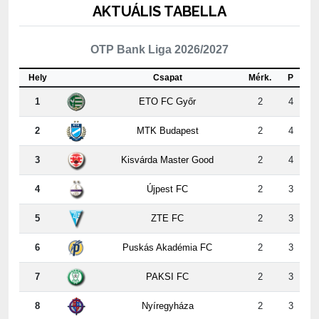
OTP Bank Liga 2026/2027
Hely
Csapat
Mérk.
P
1
ETO FC Győr
2
4
2
MTK Budapest
2
4
3
Kisvárda Master Good
2
4
4
Újpest FC
2
3
5
ZTE FC
2
3
6
Puskás Akadémia FC
2
3
7
PAKSI FC
2
3
8
Nyíregyháza
2
3
9
Kispest-Honvéd
2
2