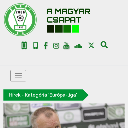
A MAGYAR
CSAPAT
Hírek - Kategória 'Európa-liga'