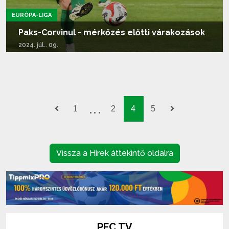
EURÓPA-LIGA
Paks-Corvinul - mérkőzés előtti várakozások
2024. júl.. 09.
Tovább olvasom...
1
2
4
5
Vissza a Hírek áttekintő oldalra
PFC TV