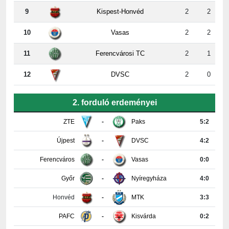
10
Vasas
2
2
11
Ferencvárosi TC
2
1
12
DVSC
2
0
2. forduló erdeményei
ZTE
-
Paks
5:2
Újpest
-
DVSC
4:2
Ferencváros
-
Vasas
0:0
Győr
-
Nyíregyháza
4:0
Honvéd
-
MTK
3:3
PAFC
-
Kisvárda
0:2
Részletes tabella