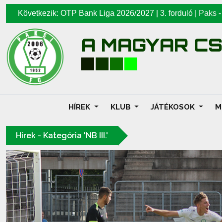
Következik: OTP Bank Liga 2026/2027 | 3. forduló |
Paks
A MAGYAR C
HÍREK
KLUB
JÁTÉKOSOK
M
Hírek - Kategória 'NB III.'