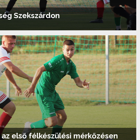
reség Szekszárdon
Tovább olvasom...
er az első félkészülési mérkőzésen