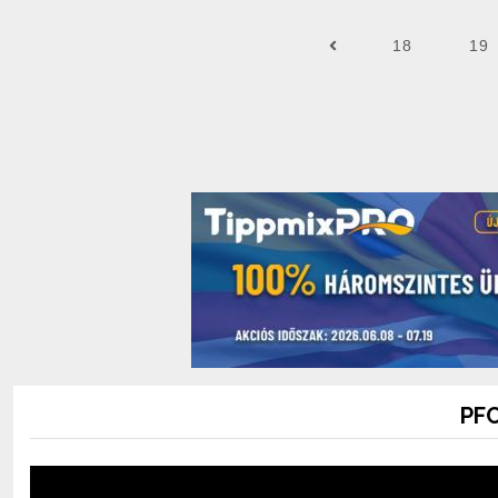
18
19
PFC