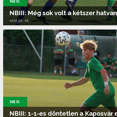
NB III.
NBIII: Még sok volt a kétszer hatva
2022. júl.. 16.
Tovább olvasom...
NB III.
NBIII: 1-1-es döntetlen a Kaposvár 