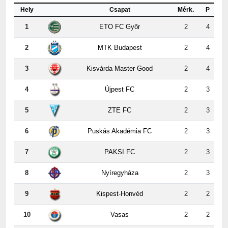
Hely
Csapat
Mérk.
P
1
ETO FC Győr
2
4
2
MTK Budapest
2
4
3
Kisvárda Master Good
2
4
4
Újpest FC
2
3
5
ZTE FC
2
3
6
Puskás Akadémia FC
2
3
7
PAKSI FC
2
3
8
Nyíregyháza
2
3
9
Kispest-Honvéd
2
2
10
Vasas
2
2