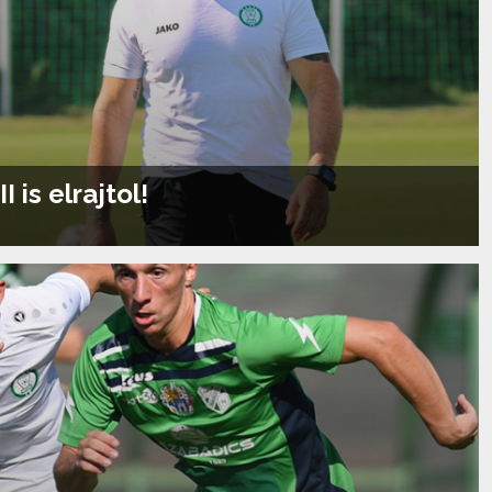
 is elrajtol!
Tovább olvasom...