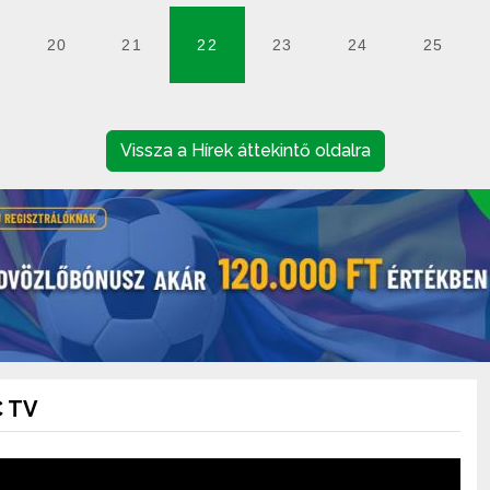
20
21
22
23
24
25
Vissza a Hírek áttekintő oldalra
 TV