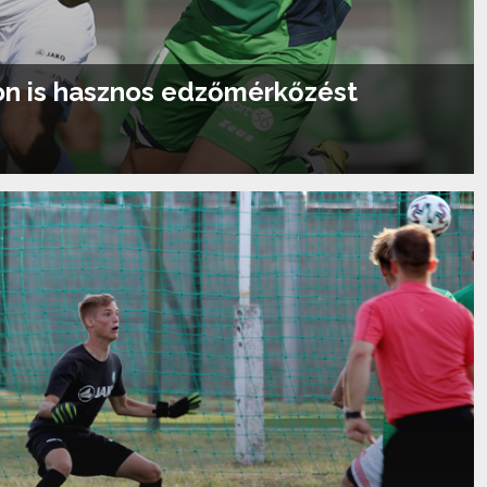
on is hasznos edzőmérkőzést
Tovább olvasom...