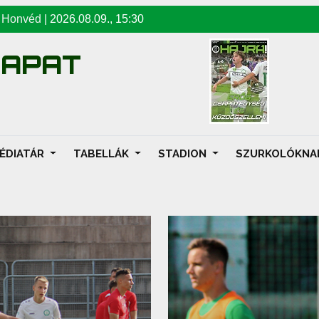
-
Honvéd
|
2026.08.09
.,
15:30
SAPAT
ÉDIATÁR
TABELLÁK
STADION
SZURKOLÓKN