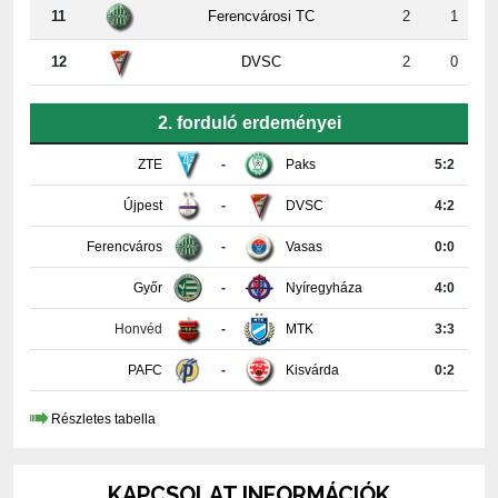
11
Ferencvárosi TC
2
1
12
DVSC
2
0
2. forduló erdeményei
ZTE
-
Paks
5:2
Újpest
-
DVSC
4:2
Ferencváros
-
Vasas
0:0
Győr
-
Nyíregyháza
4:0
Honvéd
-
MTK
3:3
PAFC
-
Kisvárda
0:2
Részletes tabella
KAPCSOLAT INFORMÁCIÓK