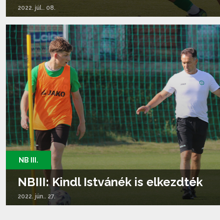
2022. júl.. 08.
Tovább olvasom...
NB III.
NBIII: Kindl Istvánék is elkezdték
2022. jún.. 27.
Tovább olvasom...