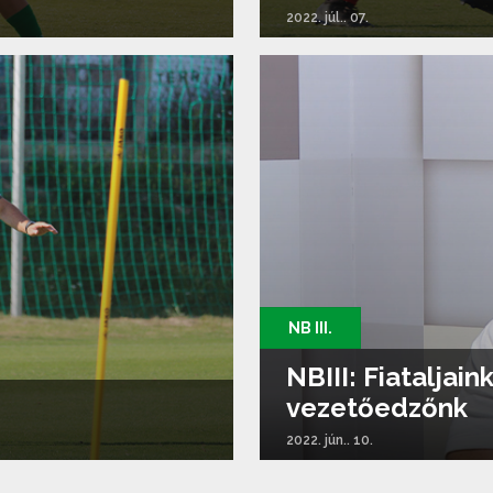
2022. júl.. 07.
NB III.
NBIII: Fiataljain
vezetőedzőnk
2022. jún.. 10.