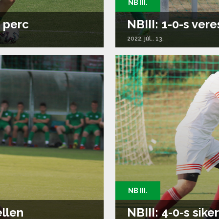
NB III.
n perc
NBIII: 1-0-s ve
2022. júl.. 13.
NB III.
ellen
NBIII: 4-0-s sik