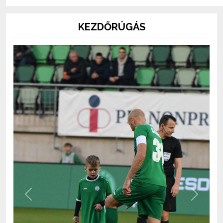
KEZDŐRÚGÁS
Previous
Next