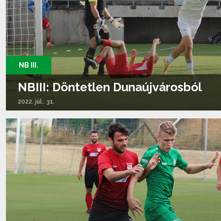
NB III.
NBIII: Döntetlen Dunaújvárosból
2022. júl.. 31.
Tovább olvasom...