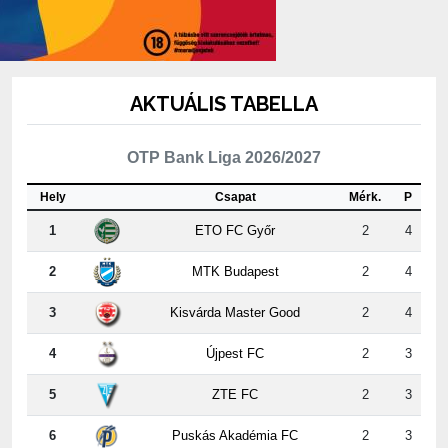
AKTUÁLIS TABELLA
OTP Bank Liga 2026/2027
Hely
Csapat
Mérk.
P
1
ETO FC Győr
2
4
2
MTK Budapest
2
4
3
Kisvárda Master Good
2
4
4
Újpest FC
2
3
5
ZTE FC
2
3
6
Puskás Akadémia FC
2
3