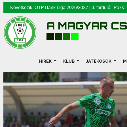
Következik: OTP Bank Liga 2026/2027 | 3. forduló |
Paks
A MAGYAR C
HÍREK
KLUB
JÁTÉKOSOK
M