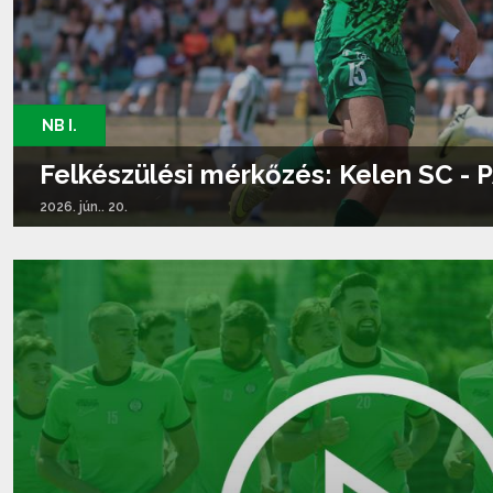
NB I.
Felkészülési mérkőzés: Kelen SC - P
2026. jún.. 20.
Tovább olvasom...