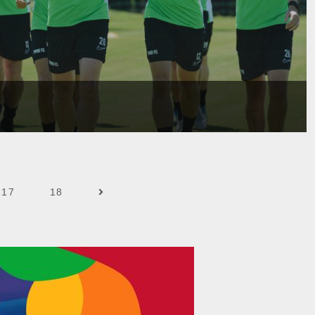
Tovább olvasom...
17
18