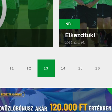
NB I.
Elkezdtük!
2026. jún.. 16.
11
12
13
14
15
16