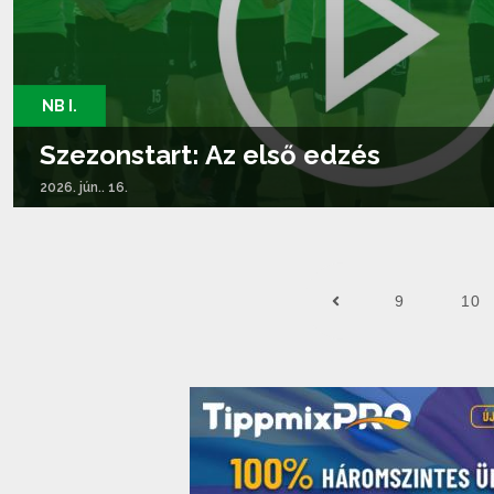
NB I.
Szezonstart: Az első edzés
2026. jún.. 16.
Tovább olvasom...
9
10