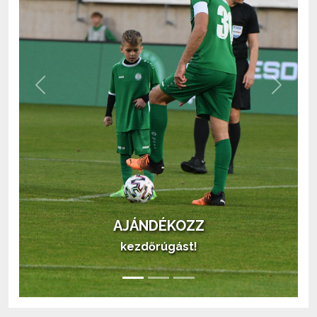
Previous
Next
AJÁNDÉKOZZ
kezdőrúgást!