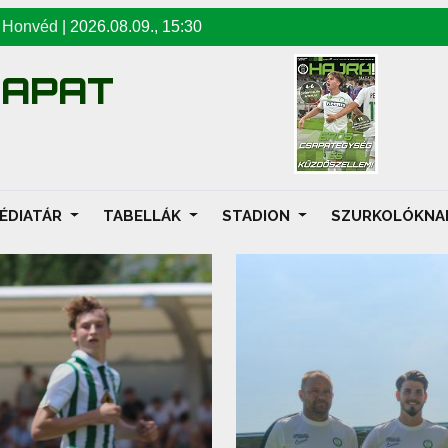
-
Honvéd
|
2026.08.09
.,
15:30
SAPAT
ÉDIATÁR
TABELLÁK
STADION
SZURKOLÓKN