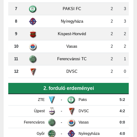
7
PAKSI FC
2
3
8
Nyíregyháza
2
3
9
Kispest-Honvéd
2
2
10
Vasas
2
2
11
Ferencvárosi TC
2
1
12
DVSC
2
0
2. forduló erdeményei
ZTE
-
Paks
5:2
Újpest
-
DVSC
4:2
Ferencváros
-
Vasas
0:0
Győr
-
Nyíregyháza
4:0