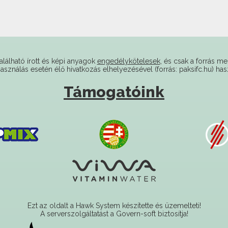
alálható írott és képi anyagok
engedélykötelesek
, és csak a forrás me
használás esetén élő hivatkozás elhelyezésével (forrás: paksifc.hu) has
Támogatóink
Ezt az oldalt a Hawk System készítette és üzemelteti!
A serverszolgáltatást a Govern-soft biztosítja!