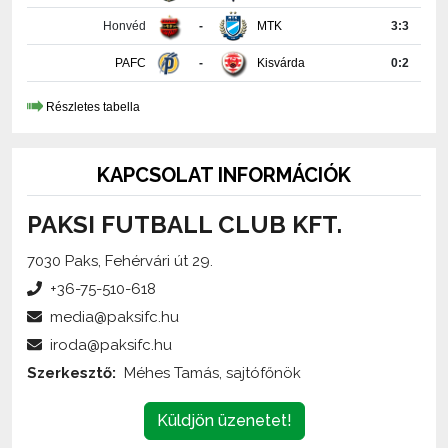
Honvéd
-
MTK
3:3
PAFC
-
Kisvárda
0:2
Részletes tabella
KAPCSOLAT INFORMÁCIÓK
PAKSI FUTBALL CLUB KFT.
7030 Paks, Fehérvári út 29.
+36-75-510-618
media@paksifc.hu
iroda@paksifc.hu
Szerkesztő:
Méhes Tamás, sajtófőnök
Küldjön üzenetet!