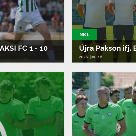
NB I.
AKSI FC 1 - 10
Újra Pakson ifj.
2026. jún.. 18.