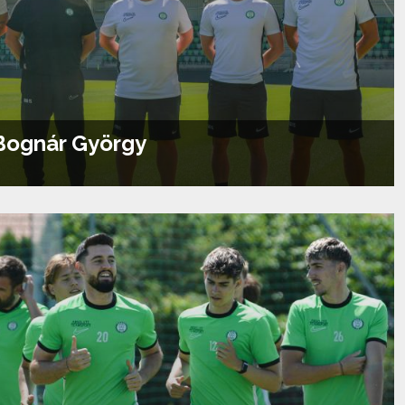
 Bognár György
Tovább olvasom...