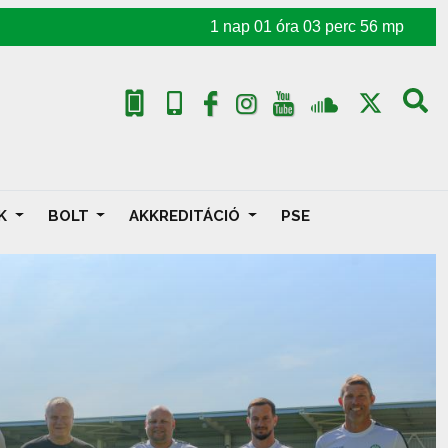
1
nap
01
óra
03
perc
55
mp
AK
BOLT
AKKREDITÁCIÓ
PSE