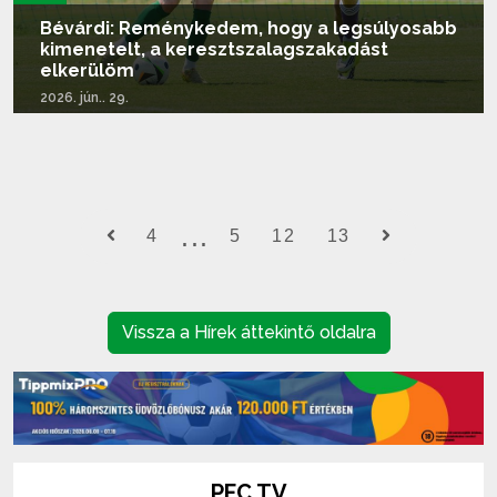
Bévárdi: Reménykedem, hogy a legsúlyosabb
kimenetelt, a keresztszalagszakadást
elkerülöm
2026. jún.. 29.
Tovább olvasom...
4
5
12
13
Vissza a Hírek áttekintő oldalra
PFC TV