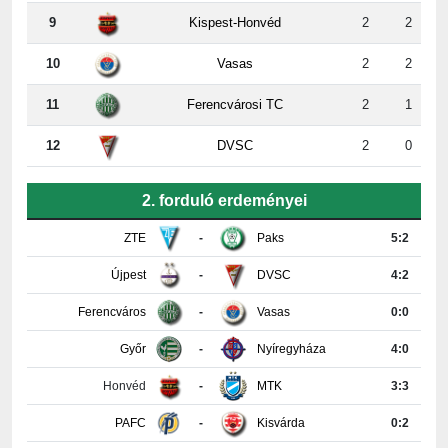
10
Vasas
2
2
11
Ferencvárosi TC
2
1
12
DVSC
2
0
2. forduló erdeményei
ZTE
-
Paks
5:2
Újpest
-
DVSC
4:2
Ferencváros
-
Vasas
0:0
Győr
-
Nyíregyháza
4:0
Honvéd
-
MTK
3:3
PAFC
-
Kisvárda
0:2
Részletes tabella