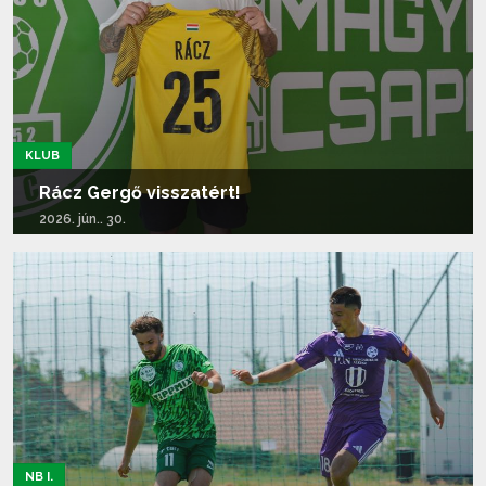
KLUB
Rácz Gergő visszatért!
2026. jún.. 30.
Tovább olvasom...
NB I.