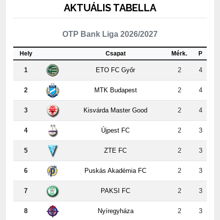
OTP Bank Liga 2026/2027
Hely
Csapat
Mérk.
P
1
ETO FC Győr
2
4
2
MTK Budapest
2
4
3
Kisvárda Master Good
2
4
4
Újpest FC
2
3
5
ZTE FC
2
3
6
Puskás Akadémia FC
2
3
7
PAKSI FC
2
3
8
Nyíregyháza
2
3
9
Kispest-Honvéd
2
2