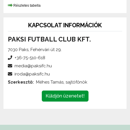
KAPCSOLAT INFORMÁCIÓK
PAKSI FUTBALL CLUB KFT.
7030 Paks, Fehérvári út 29.
+36-75-510-618
media@paksifc.hu
iroda@paksifc.hu
Szerkesztő:
Méhes Tamás, sajtófőnök
Küldjön üzenetet!
Az oldalon található írott és képi anyagok
engedélykötelesek
,