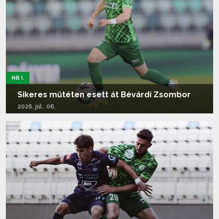
NB I.
Sikeres műtéten esett át Bévárdi Zsombor
2026. júl.. 06.
Tovább olvasom...