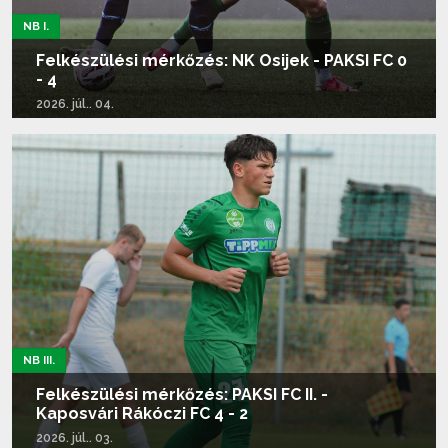
NB I.
Felkészülési mérkőzés: NK Osijek - PAKSI FC 0
- 4
2026. júl.. 04.
Tovább olvasom...
NB III.
Felkészülési mérkőzés: PAKSI FC II. -
Kaposvári Rákóczi FC 4 - 2
2026. júl.. 03.