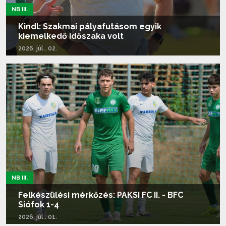
NB III.
Kindl: Szakmai pályafutásom egyik
kiemelkedő időszaka volt
2026. júl.. 02.
Tovább olvasom...
NB III.
Felkészülési mérkőzés: PAKSI FC II. - BFC
Siófok 1-4
2026. júl.. 01.